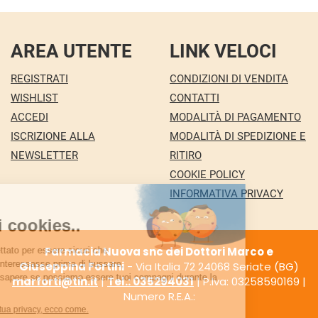
AREA UTENTE
LINK VELOCI
REGISTRATI
CONDIZIONI DI VENDITA
WISHLIST
CONTATTI
ACCEDI
MODALITÀ DI PAGAMENTO
ISCRIZIONE ALLA
MODALITÀ DI SPEDIZIONE E
NEWSLETTER
RITIRO
COOKIE POLICY
INFORMATIVA PRIVACY
Farmacia Nuova snc dei Dottori Marco e
Giuseppina Fortini
- Via Italia 72 24068 Seriate (BG)
marforti@tin.it
|
Tel.: 035294031
| P.Iva: 03258590169 |
Numero R.E.A.: