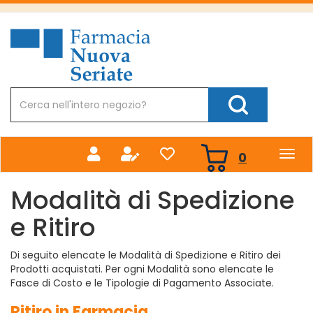
Passa
al
Farmacia
contenuto
Nuova
principale
Cerca
Prodotto
Cerca Prodotto
prodotti
0
inseriti
Modalità di Spedizione
e Ritiro
Di seguito elencate le Modalità di Spedizione e Ritiro dei
Prodotti acquistati. Per ogni Modalità sono elencate le
Fasce di Costo e le Tipologie di Pagamento Associate.
Ritiro in Farmacia