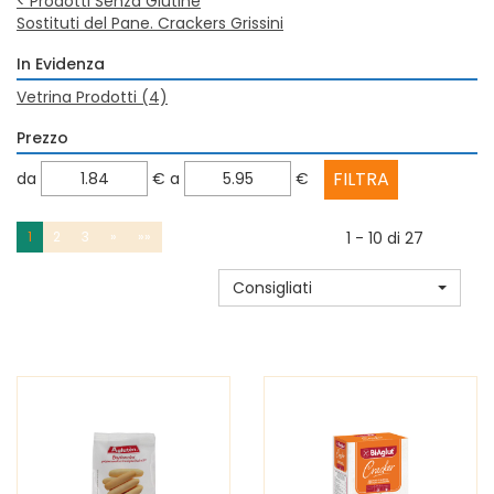
<
Prodotti Senza Glutine
Sostituti del Pane. Crackers Grissini
In Evidenza
Vetrina Prodotti
(4)
Prezzo
filtra
filtra
da
€
a
€
da
a
1
2
3
»
»»
1 - 10 di 27
Consigliati