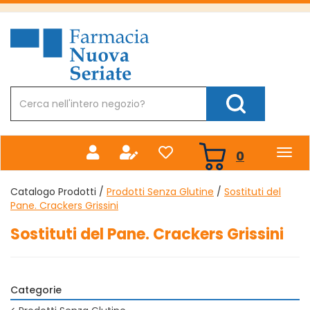
Passa
al
Farmacia
contenuto
Nuova
principale
Cerca
Prodotto
Cerca Prodotto
prodotti
0
inseriti
Catalogo Prodotti /
Prodotti Senza Glutine
/
Sostituti del
Pane. Crackers Grissini
Sostituti del Pane. Crackers Grissini
Categorie