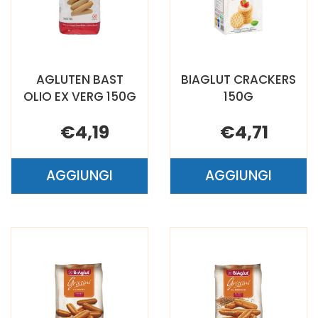
AGLUTEN BAST
BIAGLUT CRACKERS
OLIO EX VERG 150G
150G
€4,19
€4,71
AGGIUNGI
AGGIUNGI
AGGIUNGI AGLUTEN
AGGIUNGI B
BAST
CRACKERS
OLIO
150G AL
EX
CARRELLO
VERG
150G AL
CARRELLO