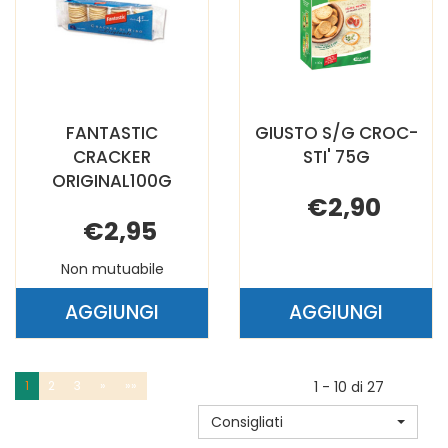
FANTASTIC
GIUSTO S/G CROC-
CRACKER
STI' 75G
ORIGINAL100G
€2,90
€2,95
Non mutuabile
AGGIUNGI
AGGIUNGI
AGGIUNGI FANTASTIC
AGGIUNGI G
CRACKER
S/G
ORIGINAL100G AL
CROC-
1
2
3
»
»»
1 - 10 di 27
CARRELLO
STI'
Consigliati
75G AL