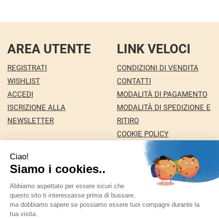
CARRELLO
AREA UTENTE
LINK VELOCI
REGISTRATI
CONDIZIONI DI VENDITA
WISHLIST
CONTATTI
ACCEDI
MODALITÀ DI PAGAMENTO
ISCRIZIONE ALLA
MODALITÀ DI SPEDIZIONE E
NEWSLETTER
RITIRO
COOKIE POLICY
INFORMATIVA PRIVACY
Farmacia Nuova snc dei Dottori Marco e
Giuseppina Fortini
- Via Italia 72 24068 Seriate (BG)
marforti@tin.it
|
Tel.: 035294031
| P.Iva: 03258590169 |
Numero R.E.A.: