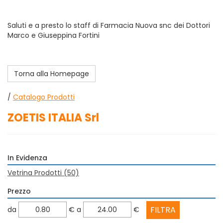
Saluti e a presto lo staff di Farmacia Nuova snc dei Dottori
Marco e Giuseppina Fortini
Torna alla Homepage
/
Catalogo Prodotti
ZOETIS ITALIA Srl
In Evidenza
Vetrina Prodotti
(50)
Prezzo
filtra
filtra
da
€
a
€
da
a