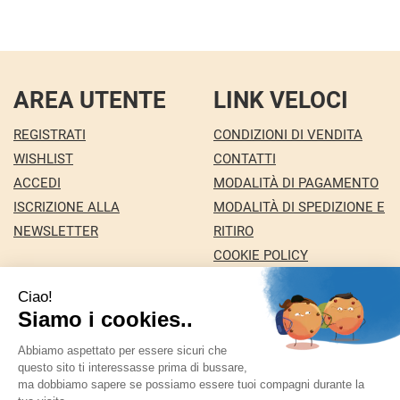
AREA UTENTE
LINK VELOCI
REGISTRATI
CONDIZIONI DI VENDITA
WISHLIST
CONTATTI
ACCEDI
MODALITÀ DI PAGAMENTO
ISCRIZIONE ALLA
MODALITÀ DI SPEDIZIONE E
NEWSLETTER
RITIRO
COOKIE POLICY
INFORMATIVA PRIVACY
Farmacia Nuova snc dei Dottori Marco e
Giuseppina Fortini
- Via Italia 72 24068 Seriate (BG)
marforti@tin.it
|
Tel.: 035294031
| P.Iva: 03258590169 |