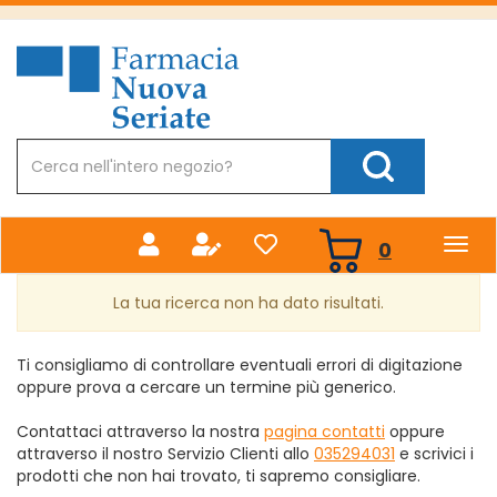
Passa
al
Farmacia
contenuto
Nuova
principale
Cerca
Prodotto
Cerca Prodotto
prodotti
0
inseriti
La tua ricerca non ha dato risultati.
Ti consigliamo di controllare eventuali errori di digitazione
oppure prova a cercare un termine più generico.
Contattaci attraverso la nostra
pagina contatti
oppure
attraverso il nostro Servizio Clienti allo
035294031
e scrivici i
prodotti che non hai trovato, ti sapremo consigliare.