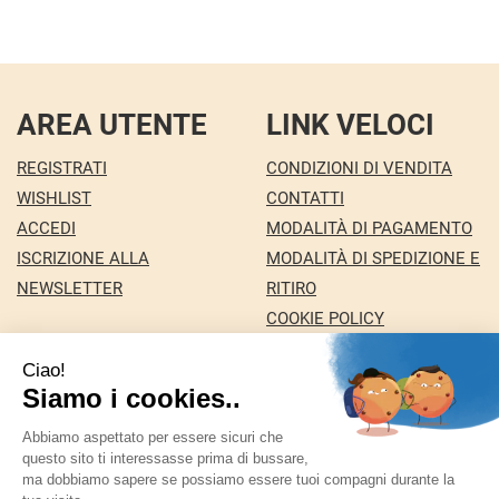
AREA UTENTE
LINK VELOCI
REGISTRATI
CONDIZIONI DI VENDITA
WISHLIST
CONTATTI
ACCEDI
MODALITÀ DI PAGAMENTO
ISCRIZIONE ALLA
MODALITÀ DI SPEDIZIONE E
NEWSLETTER
RITIRO
COOKIE POLICY
INFORMATIVA PRIVACY
Farmacia Nuova snc dei Dottori Marco e
Giuseppina Fortini
- Via Italia 72 24068 Seriate (BG)
marforti@tin.it
|
Tel.: 035294031
| P.Iva: 03258590169 |