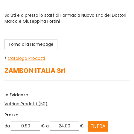
Saluti e a presto lo staff di Farmacia Nuova snc dei Dottori
Marco e Giuseppina Fortini
Torna alla Homepage
/
Catalogo Prodotti
ZAMBON ITALIA Srl
In Evidenza
Vetrina Prodotti
(50)
Prezzo
filtra
filtra
da
€
a
€
da
a