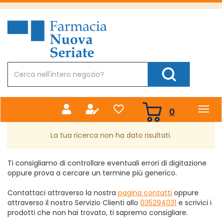
Passa
al
Farmacia
contenuto
Nuova
principale
Cerca
Prodotto
Cerca Prodotto
prodotti
0
inseriti
La tua ricerca non ha dato risultati.
Ti consigliamo di controllare eventuali errori di digitazione
oppure prova a cercare un termine più generico.
Contattaci attraverso la nostra
pagina contatti
oppure
attraverso il nostro Servizio Clienti allo
035294031
e scrivici i
prodotti che non hai trovato, ti sapremo consigliare.