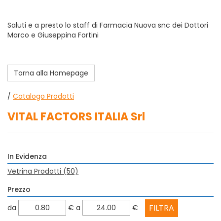
Saluti e a presto lo staff di Farmacia Nuova snc dei Dottori
Marco e Giuseppina Fortini
Torna alla Homepage
/
Catalogo Prodotti
VITAL FACTORS ITALIA Srl
In Evidenza
Vetrina Prodotti
(50)
Prezzo
filtra
filtra
da
€
a
€
da
a