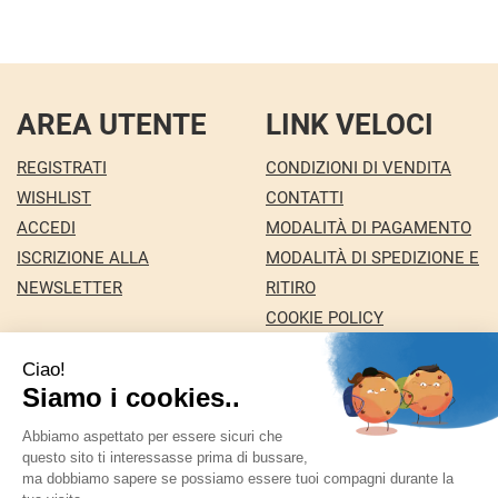
AREA UTENTE
LINK VELOCI
REGISTRATI
CONDIZIONI DI VENDITA
WISHLIST
CONTATTI
ACCEDI
MODALITÀ DI PAGAMENTO
ISCRIZIONE ALLA
MODALITÀ DI SPEDIZIONE E
NEWSLETTER
RITIRO
COOKIE POLICY
INFORMATIVA PRIVACY
Farmacia Nuova snc dei Dottori Marco e
Giuseppina Fortini
- Via Italia 72 24068 Seriate (BG)
marforti@tin.it
|
Tel.: 035294031
| P.Iva: 03258590169 |