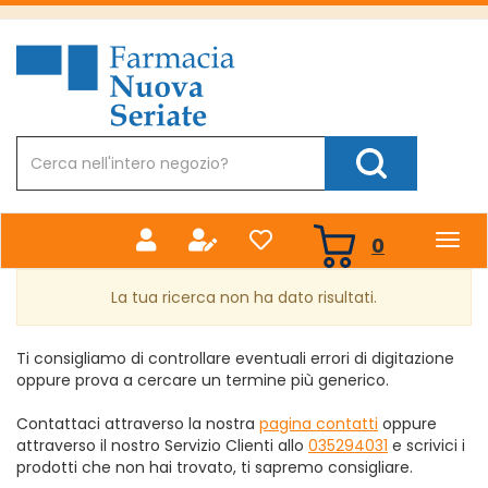
Passa
al
Farmacia
contenuto
Nuova
principale
Cerca
Prodotto
Cerca Prodotto
prodotti
0
inseriti
La tua ricerca non ha dato risultati.
Ti consigliamo di controllare eventuali errori di digitazione
oppure prova a cercare un termine più generico.
Contattaci attraverso la nostra
pagina contatti
oppure
attraverso il nostro Servizio Clienti allo
035294031
e scrivici i
prodotti che non hai trovato, ti sapremo consigliare.