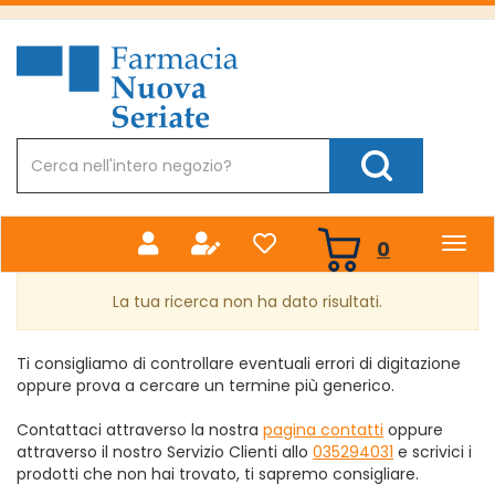
Passa
al
Farmacia
contenuto
Nuova
principale
Cerca
Prodotto
Cerca Prodotto
prodotti
0
inseriti
La tua ricerca non ha dato risultati.
Ti consigliamo di controllare eventuali errori di digitazione
oppure prova a cercare un termine più generico.
Contattaci attraverso la nostra
pagina contatti
oppure
attraverso il nostro Servizio Clienti allo
035294031
e scrivici i
prodotti che non hai trovato, ti sapremo consigliare.