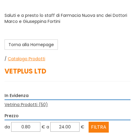
Saluti e a presto lo staff di Farmacia Nuova snc dei Dottori
Marco e Giuseppina Fortini
Torna alla Homepage
/
Catalogo Prodotti
VETPLUS LTD
In Evidenza
Vetrina Prodotti
(50)
Prezzo
filtra
filtra
da
€
a
€
da
a