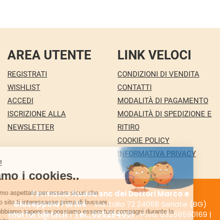
AREA UTENTE
LINK VELOCI
REGISTRATI
CONDIZIONI DI VENDITA
WISHLIST
CONTATTI
ACCEDI
MODALITÀ DI PAGAMENTO
ISCRIZIONE ALLA
MODALITÀ DI SPEDIZIONE E
NEWSLETTER
RITIRO
COOKIE POLICY
INFORMATIVA PRIVACY
Farmacia Nuova snc dei Dottori Marco e
Giuseppina Fortini
- Via Italia 72 24068 Seriate (BG)
marforti@tin.it
|
Tel.: 035294031
| P.Iva: 03258590169 |