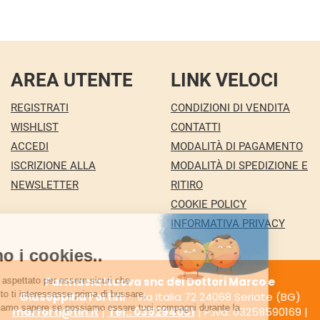
AREA UTENTE
LINK VELOCI
REGISTRATI
CONDIZIONI DI VENDITA
WISHLIST
CONTATTI
ACCEDI
MODALITÀ DI PAGAMENTO
ISCRIZIONE ALLA
MODALITÀ DI SPEDIZIONE E
NEWSLETTER
RITIRO
COOKIE POLICY
INFORMATIVA PRIVACY
Farmacia Nuova snc dei Dottori Marco e
Giuseppina Fortini
- Via Italia 72 24068 Seriate (BG)
marforti@tin.it
|
Tel.: 035294031
| P.Iva: 03258590169 |