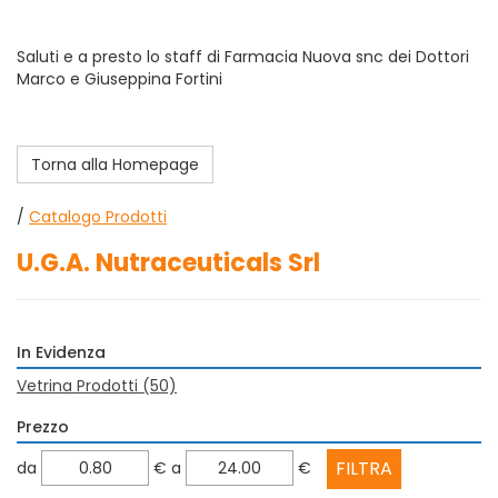
Saluti e a presto lo staff di Farmacia Nuova snc dei Dottori
Marco e Giuseppina Fortini
Torna alla Homepage
/
Catalogo Prodotti
U.G.A. Nutraceuticals Srl
In Evidenza
Vetrina Prodotti
(50)
Prezzo
filtra
filtra
da
€
a
€
da
a