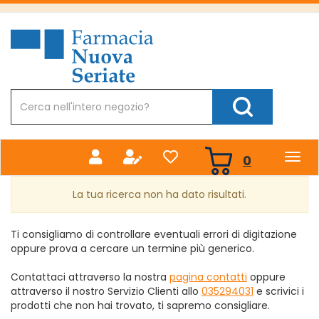
Passa
al
Farmacia
contenuto
Nuova
principale
Cerca
Prodotto
Cerca Prodotto
prodotti
0
inseriti
La tua ricerca non ha dato risultati.
Ti consigliamo di controllare eventuali errori di digitazione
oppure prova a cercare un termine più generico.
Contattaci attraverso la nostra
pagina contatti
oppure
attraverso il nostro Servizio Clienti allo
035294031
e scrivici i
prodotti che non hai trovato, ti sapremo consigliare.