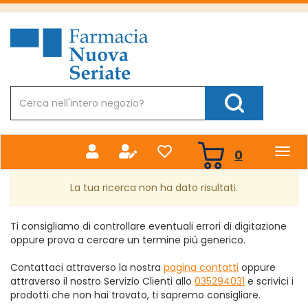
Passa
al
Farmacia
contenuto
Nuova
principale
Cerca
Prodotto
Cerca Prodotto
prodotti
0
inseriti
La tua ricerca non ha dato risultati.
Ti consigliamo di controllare eventuali errori di digitazione
oppure prova a cercare un termine più generico.
Contattaci attraverso la nostra
pagina contatti
oppure
attraverso il nostro Servizio Clienti allo
035294031
e scrivici i
prodotti che non hai trovato, ti sapremo consigliare.