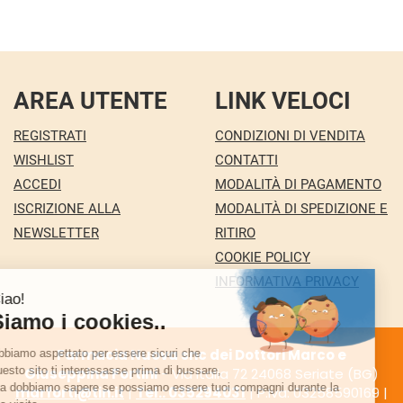
AREA UTENTE
LINK VELOCI
REGISTRATI
CONDIZIONI DI VENDITA
WISHLIST
CONTATTI
ACCEDI
MODALITÀ DI PAGAMENTO
ISCRIZIONE ALLA
MODALITÀ DI SPEDIZIONE E
NEWSLETTER
RITIRO
COOKIE POLICY
INFORMATIVA PRIVACY
Farmacia Nuova snc dei Dottori Marco e
Giuseppina Fortini
- Via Italia 72 24068 Seriate (BG)
marforti@tin.it
|
Tel.: 035294031
| P.Iva: 03258590169 |