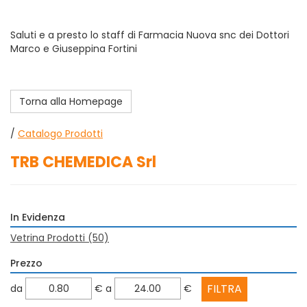
Saluti e a presto lo staff di Farmacia Nuova snc dei Dottori
Marco e Giuseppina Fortini
Torna alla Homepage
/
Catalogo Prodotti
TRB CHEMEDICA Srl
In Evidenza
Vetrina Prodotti
(50)
Prezzo
filtra
filtra
da
€
a
€
da
a