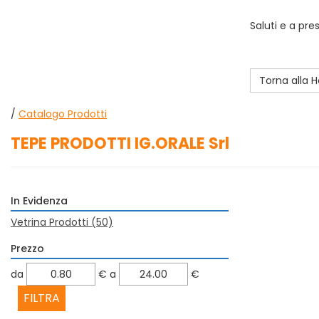
Saluti e a pre
Torna alla
/
Catalogo Prodotti
TEPE PRODOTTI IG.ORALE Srl
In Evidenza
Vetrina Prodotti
(50)
Prezzo
filtra
filtra
da
€
a
€
da
a