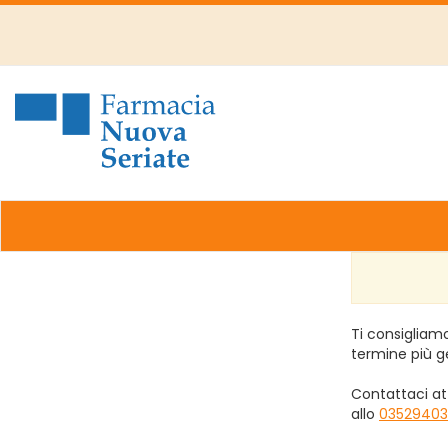
Passa
al
contenuto
principale
Farmacia
Nuova
Ti consigliamo
termine più g
Contattaci at
allo
03529403