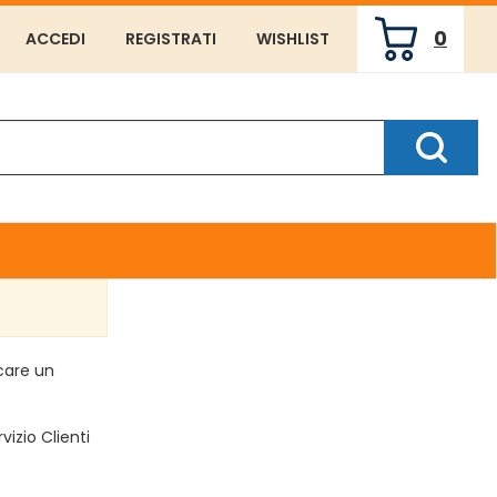
0
ACCEDI
REGISTRATI
WISHLIST
ARTICOLI
INSERITI
Cerca P
rcare un
vizio Clienti