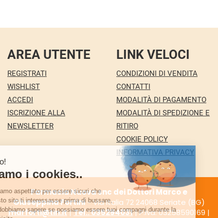
AREA UTENTE
LINK VELOCI
REGISTRATI
CONDIZIONI DI VENDITA
WISHLIST
CONTATTI
ACCEDI
MODALITÀ DI PAGAMENTO
ISCRIZIONE ALLA
MODALITÀ DI SPEDIZIONE E
NEWSLETTER
RITIRO
COOKIE POLICY
INFORMATIVA PRIVACY
Farmacia Nuova snc dei Dottori Marco e
Giuseppina Fortini
- Via Italia 72 24068 Seriate (BG)
marforti@tin.it
|
Tel.: 035294031
| P.Iva: 03258590169 |