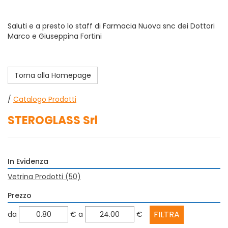
Saluti e a presto lo staff di Farmacia Nuova snc dei Dottori
Marco e Giuseppina Fortini
Torna alla Homepage
/
Catalogo Prodotti
STEROGLASS Srl
In Evidenza
Vetrina Prodotti
(50)
Prezzo
filtra
filtra
da
€
a
€
da
a