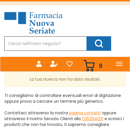
Passa
al
Farmacia
contenuto
Nuova
principale
Cerca
Prodotto
Cerca Prodotto
prodotti
0
inseriti
La tua ricerca non ha dato risultati.
Ti consigliamo di controllare eventuali errori di digitazione
oppure prova a cercare un termine più generico.
Contattaci attraverso la nostra
pagina contatti
oppure
attraverso il nostro Servizio Clienti allo
035294031
e scrivici i
prodotti che non hai trovato, ti sapremo consigliare.