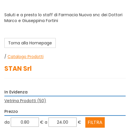
Saluti e a presto lo staff di Farmacia Nuova snc dei Dottori
Marco e Giuseppina Fortini
Torna alla Homepage
/
Catalogo Prodotti
STAN Srl
In Evidenza
Vetrina Prodotti
(50)
Prezzo
filtra
filtra
da
€
a
€
da
a