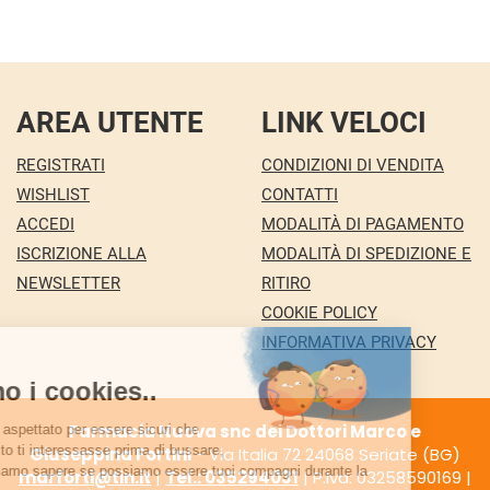
AREA UTENTE
LINK VELOCI
REGISTRATI
CONDIZIONI DI VENDITA
WISHLIST
CONTATTI
ACCEDI
MODALITÀ DI PAGAMENTO
ISCRIZIONE ALLA
MODALITÀ DI SPEDIZIONE E
NEWSLETTER
RITIRO
COOKIE POLICY
INFORMATIVA PRIVACY
Farmacia Nuova snc dei Dottori Marco e
Giuseppina Fortini
- Via Italia 72 24068 Seriate (BG)
marforti@tin.it
|
Tel.: 035294031
| P.Iva: 03258590169 |