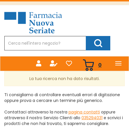
Passa
al
Farmacia
contenuto
Nuova
principale
Cerca
Prodotto
Cerca Prodotto
prodotti
0
inseriti
La tua ricerca non ha dato risultati.
Ti consigliamo di controllare eventuali errori di digitazione
oppure prova a cercare un termine più generico.
Contattaci attraverso la nostra
pagina contatti
oppure
attraverso il nostro Servizio Clienti allo
035294031
e scrivici i
prodotti che non hai trovato, ti sapremo consigliare.