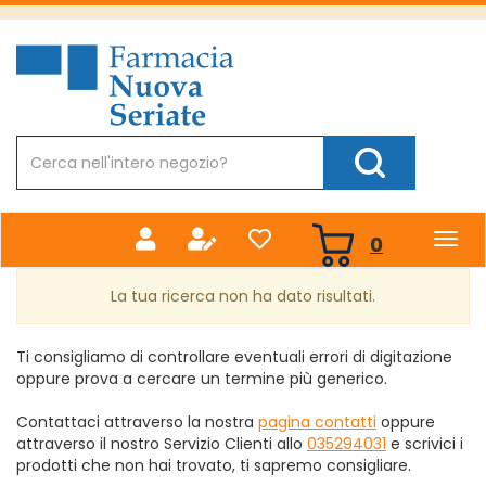
Passa
al
Farmacia
contenuto
Nuova
principale
Cerca
Prodotto
Cerca Prodotto
prodotti
0
inseriti
La tua ricerca non ha dato risultati.
Ti consigliamo di controllare eventuali errori di digitazione
oppure prova a cercare un termine più generico.
Contattaci attraverso la nostra
pagina contatti
oppure
attraverso il nostro Servizio Clienti allo
035294031
e scrivici i
prodotti che non hai trovato, ti sapremo consigliare.