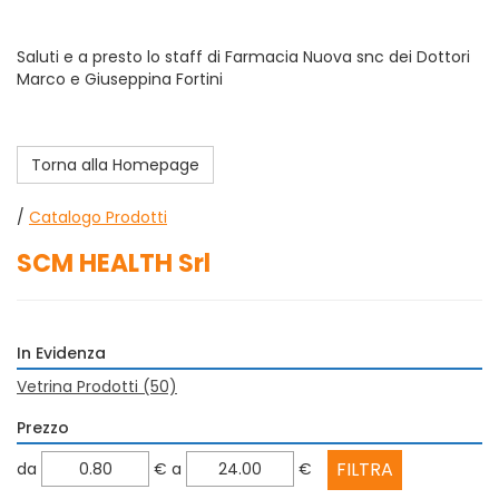
Saluti e a presto lo staff di Farmacia Nuova snc dei Dottori
Marco e Giuseppina Fortini
Torna alla Homepage
/
Catalogo Prodotti
SCM HEALTH Srl
In Evidenza
Vetrina Prodotti
(50)
Prezzo
filtra
filtra
da
€
a
€
da
a