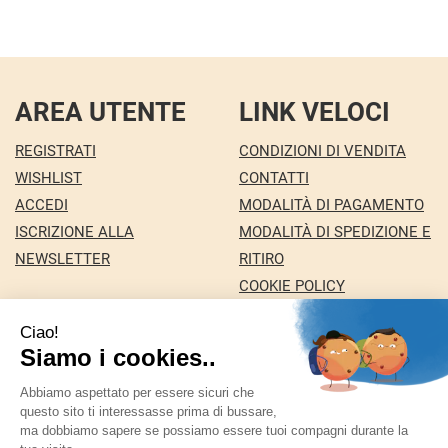
AREA UTENTE
LINK VELOCI
REGISTRATI
CONDIZIONI DI VENDITA
WISHLIST
CONTATTI
ACCEDI
MODALITÀ DI PAGAMENTO
ISCRIZIONE ALLA
MODALITÀ DI SPEDIZIONE E
NEWSLETTER
RITIRO
COOKIE POLICY
INFORMATIVA PRIVACY
Farmacia Nuova snc dei Dottori Marco e
Giuseppina Fortini
- Via Italia 72 24068 Seriate (BG)
marforti@tin.it
|
Tel.: 035294031
| P.Iva: 03258590169 |