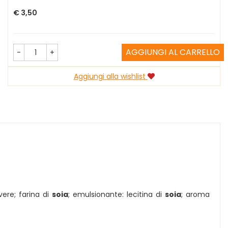
Prezzo
€ 3,50
AGGIUNGI AL CARRELLO
-
+
Aggiungi alla wishlist
vere; farina di
soia
; emulsionante: lecitina di
soia
; aroma