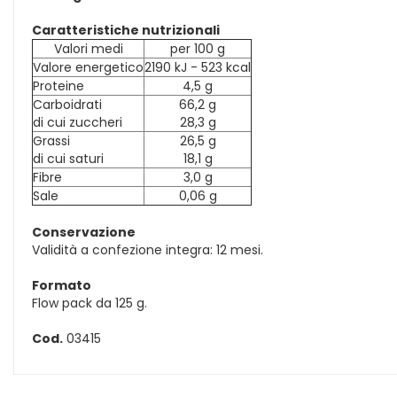
Caratteristiche nutrizionali
Valori medi
per 100 g
Valore energetico
2190 kJ - 523 kcal
Proteine
4,5 g
Carboidrati
66,2 g
di cui zuccheri
28,3 g
Grassi
26,5 g
di cui saturi
18,1 g
Fibre
3,0 g
Sale
0,06 g
Conservazione
Validità a confezione integra: 12 mesi.
Formato
Flow pack da 125 g.
Cod.
03415