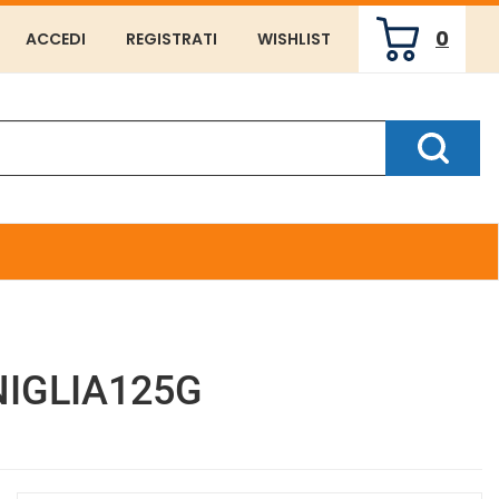
0
ACCEDI
REGISTRATI
WISHLIST
ARTICOLI
INSERITI
Cerca P
IGLIA125G