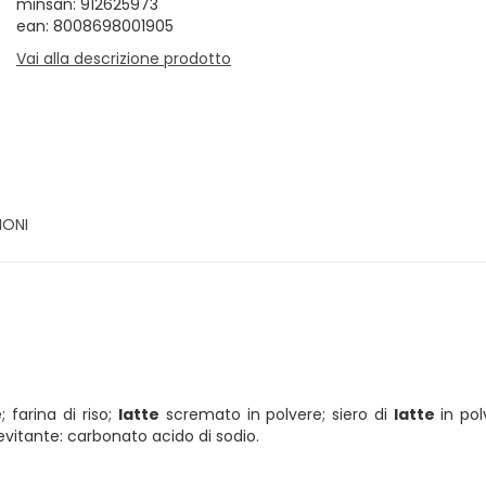
minsan: 912625973
ean: 8008698001905
Vai alla descrizione prodotto
IONI
 farina di riso;
latte
scremato in polvere; siero di
latte
in pol
evitante: carbonato acido di sodio.