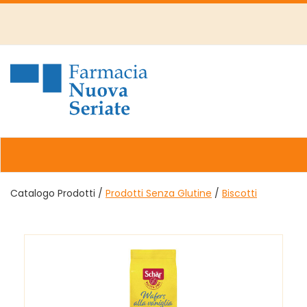
Passa
al
contenuto
principale
Farmacia
Nuova
Catalogo Prodotti /
Prodotti Senza Glutine
/
Biscotti