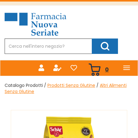
Passa
al
Farmacia
contenuto
Nuova
principale
Cerca
Prodotto
Cerca Prodotto
prodotti
0
inseriti
Catalogo Prodotti /
Prodotti Senza Glutine
/
Altri Alimenti
Senza Glutine