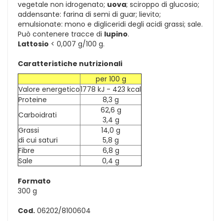
vegetale non idrogenato;
uova
; sciroppo di glucosio;
addensante: farina di semi di guar; lievito;
emulsionate: mono e digliceridi degli acidi grassi; sale.
Può contenere tracce di
lupino
.
Lattosio
< 0,007 g/100 g.
Caratteristiche nutrizionali
per 100 g
Valore energetico
1778 kJ - 423 kcal
Proteine
8,3 g
62,6 g
Carboidrati
3,4 g
Grassi
14,0 g
di cui saturi
5,8 g
Fibre
6,8 g
Sale
0,4 g
Formato
300 g
Cod.
06202/8100604