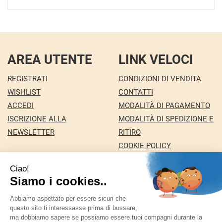
AREA UTENTE
LINK VELOCI
REGISTRATI
CONDIZIONI DI VENDITA
WISHLIST
CONTATTI
ACCEDI
MODALITÀ DI PAGAMENTO
ISCRIZIONE ALLA
MODALITÀ DI SPEDIZIONE E
NEWSLETTER
RITIRO
COOKIE POLICY
INFORMATIVA PRIVACY
Farmacia Nuova snc dei Dottori Marco e
Giuseppina Fortini
- Via Italia 72 24068 Seriate (BG)
marforti@tin.it
|
Tel.: 035294031
| P.Iva: 03258590169 |