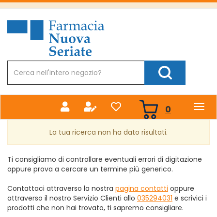
Passa
al
Farmacia
contenuto
Nuova
principale
Cerca
Prodotto
Cerca Prodotto
prodotti
0
inseriti
La tua ricerca non ha dato risultati.
Ti consigliamo di controllare eventuali errori di digitazione
oppure prova a cercare un termine più generico.
Contattaci attraverso la nostra
pagina contatti
oppure
attraverso il nostro Servizio Clienti allo
035294031
e scrivici i
prodotti che non hai trovato, ti sapremo consigliare.