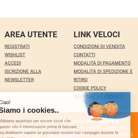
AREA UTENTE
LINK VELOCI
REGISTRATI
CONDIZIONI DI VENDITA
WISHLIST
CONTATTI
ACCEDI
MODALITÀ DI PAGAMENTO
ISCRIZIONE ALLA
MODALITÀ DI SPEDIZIONE E
NEWSLETTER
RITIRO
COOKIE POLICY
INFORMATIVA PRIVACY
Farmacia Nuova snc dei Dottori Marco e
Giuseppina Fortini
- Via Italia 72 24068 Seriate (BG)
marforti@tin.it
|
Tel.: 035294031
| P.Iva: 03258590169 |