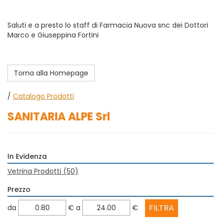
Saluti e a presto lo staff di Farmacia Nuova snc dei Dottori
Marco e Giuseppina Fortini
Torna alla Homepage
/
Catalogo Prodotti
SANITARIA ALPE Srl
In Evidenza
Vetrina Prodotti
(50)
Prezzo
filtra
filtra
da
€
a
€
da
a