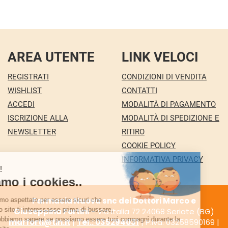
AREA UTENTE
LINK VELOCI
REGISTRATI
CONDIZIONI DI VENDITA
WISHLIST
CONTATTI
ACCEDI
MODALITÀ DI PAGAMENTO
ISCRIZIONE ALLA
MODALITÀ DI SPEDIZIONE E
NEWSLETTER
RITIRO
COOKIE POLICY
INFORMATIVA PRIVACY
Farmacia Nuova snc dei Dottori Marco e
Giuseppina Fortini
- Via Italia 72 24068 Seriate (BG)
marforti@tin.it
|
Tel.: 035294031
| P.Iva: 03258590169 |