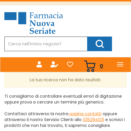
Passa
al
Farmacia
contenuto
Nuova
principale
Cerca
Prodotto
Cerca Prodotto
prodotti
0
inseriti
La tua ricerca non ha dato risultati.
Ti consigliamo di controllare eventuali errori di digitazione
oppure prova a cercare un termine più generico.
Contattaci attraverso la nostra
pagina contatti
oppure
attraverso il nostro Servizio Clienti allo
035294031
e scrivici i
prodotti che non hai trovato, ti sapremo consigliare.