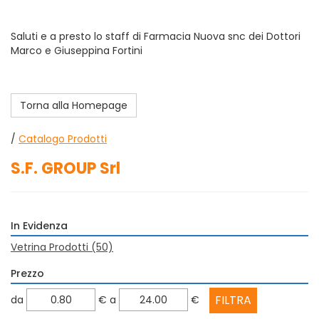
Saluti e a presto lo staff di Farmacia Nuova snc dei Dottori
Marco e Giuseppina Fortini
Torna alla Homepage
/
Catalogo Prodotti
S.F. GROUP Srl
In Evidenza
Vetrina Prodotti
(50)
Prezzo
filtra
filtra
da
€
a
€
da
a