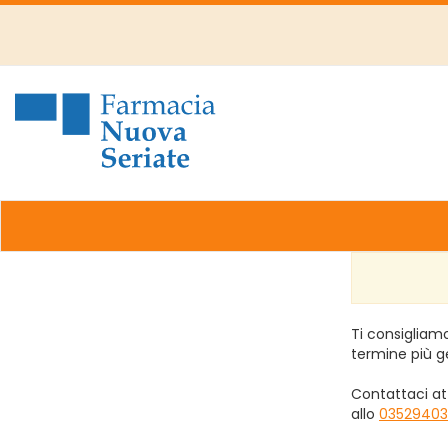
Passa
al
contenuto
principale
Farmacia
Nuova
Ti consigliamo
termine più g
Contattaci at
allo
03529403