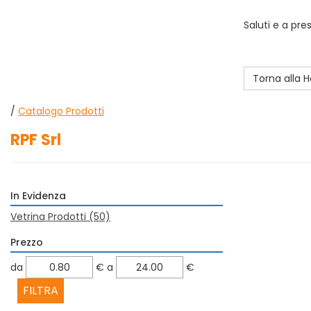
Saluti e a pre
Torna alla
/
Catalogo Prodotti
RPF Srl
In Evidenza
Vetrina Prodotti
(50)
Prezzo
filtra
filtra
da
€
a
€
da
a