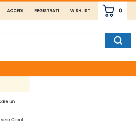
0
ACCEDI
REGISTRATI
WISHLIST
ARTICOLI
INSERITI
Cerca P
rcare un
vizio Clienti