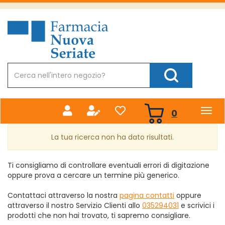
Passa
al
Farmacia
contenuto
Nuova
principale
Cerca
Prodotto
Cerca Prodotto
prodotti
0
inseriti
La tua ricerca non ha dato risultati.
Ti consigliamo di controllare eventuali errori di digitazione
oppure prova a cercare un termine più generico.
Contattaci attraverso la nostra
pagina contatti
oppure
attraverso il nostro Servizio Clienti allo
035294031
e scrivici i
prodotti che non hai trovato, ti sapremo consigliare.