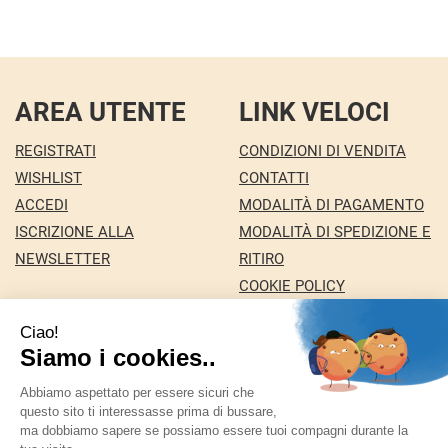
AREA UTENTE
LINK VELOCI
REGISTRATI
CONDIZIONI DI VENDITA
WISHLIST
CONTATTI
ACCEDI
MODALITÀ DI PAGAMENTO
ISCRIZIONE ALLA
MODALITÀ DI SPEDIZIONE E
NEWSLETTER
RITIRO
COOKIE POLICY
INFORMATIVA PRIVACY
Farmacia Nuova snc dei Dottori Marco e
Giuseppina Fortini
- Via Italia 72 24068 Seriate (BG)
marforti@tin.it
|
Tel.: 035294031
| P.Iva: 03258590169 |