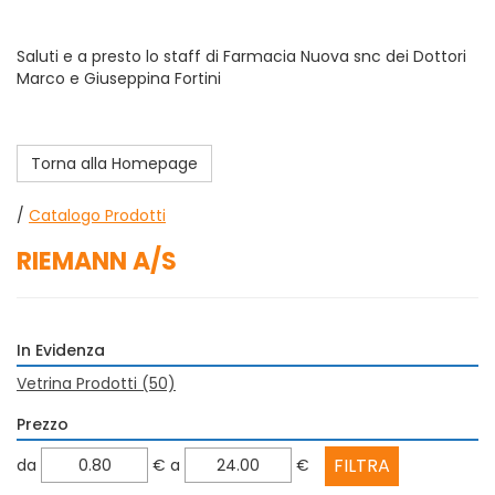
Saluti e a presto lo staff di Farmacia Nuova snc dei Dottori
Marco e Giuseppina Fortini
Torna alla Homepage
/
Catalogo Prodotti
RIEMANN A/S
In Evidenza
Vetrina Prodotti
(50)
Prezzo
filtra
filtra
da
€
a
€
da
a