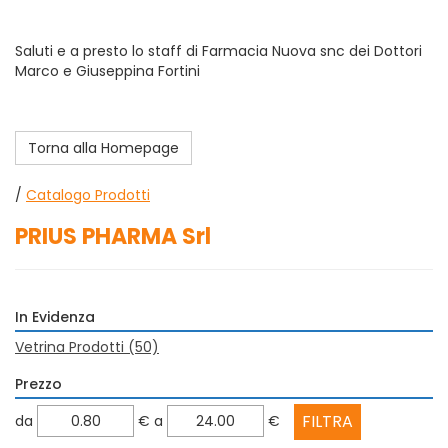
Saluti e a presto lo staff di Farmacia Nuova snc dei Dottori
Marco e Giuseppina Fortini
Torna alla Homepage
/
Catalogo Prodotti
PRIUS PHARMA Srl
In Evidenza
Vetrina Prodotti
(50)
Prezzo
filtra
filtra
da
€
a
€
da
a