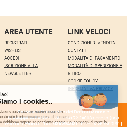
AREA UTENTE
LINK VELOCI
REGISTRATI
CONDIZIONI DI VENDITA
WISHLIST
CONTATTI
ACCEDI
MODALITÀ DI PAGAMENTO
ISCRIZIONE ALLA
MODALITÀ DI SPEDIZIONE E
NEWSLETTER
RITIRO
COOKIE POLICY
INFORMATIVA PRIVACY
Farmacia Nuova snc dei Dottori Marco e
Giuseppina Fortini
- Via Italia 72 24068 Seriate (BG)
marforti@tin.it
|
Tel.: 035294031
| P.Iva: 03258590169 |