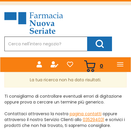
Passa
al
Farmacia
contenuto
Nuova
principale
Cerca
Prodotto
Cerca Prodotto
prodotti
0
inseriti
La tua ricerca non ha dato risultati.
Ti consigliamo di controllare eventuali errori di digitazione
oppure prova a cercare un termine più generico.
Contattaci attraverso la nostra
pagina contatti
oppure
attraverso il nostro Servizio Clienti allo
035294031
e scrivici i
prodotti che non hai trovato, ti sapremo consigliare.