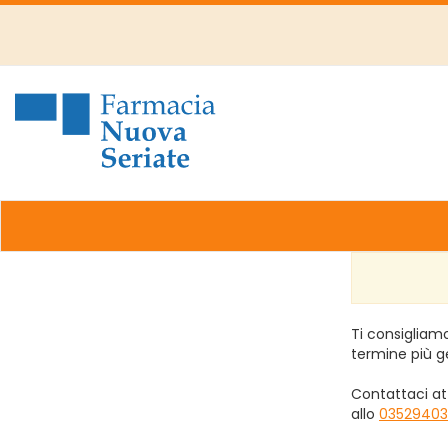
Passa
al
contenuto
principale
Farmacia
Nuova
Ti consigliamo
termine più g
Contattaci at
allo
03529403