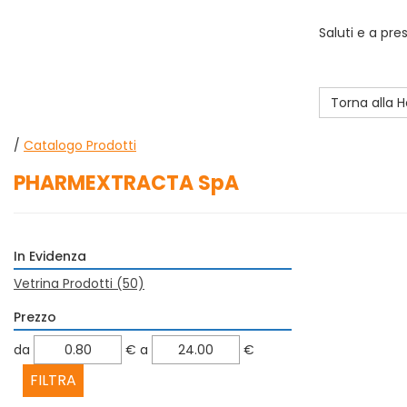
Saluti e a pre
Torna alla
/
Catalogo Prodotti
PHARMEXTRACTA SpA
In Evidenza
Vetrina Prodotti
(50)
Prezzo
filtra
filtra
da
€
a
€
da
a