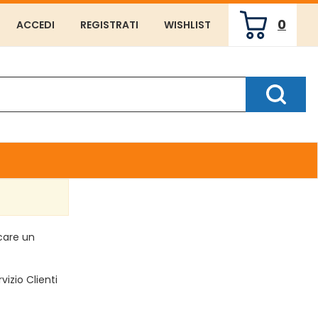
0
ACCEDI
REGISTRATI
WISHLIST
ARTICOLI
INSERITI
Cerca P
rcare un
vizio Clienti