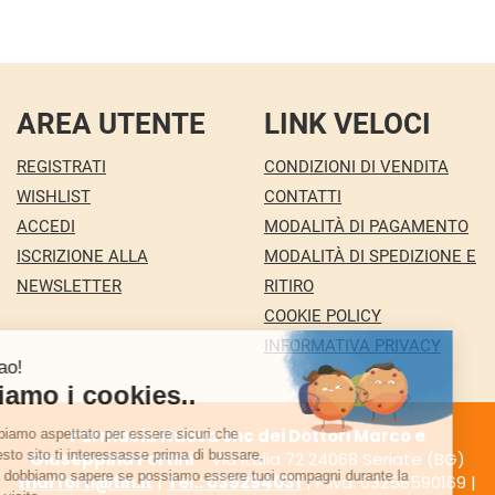
AREA UTENTE
LINK VELOCI
REGISTRATI
CONDIZIONI DI VENDITA
WISHLIST
CONTATTI
ACCEDI
MODALITÀ DI PAGAMENTO
ISCRIZIONE ALLA
MODALITÀ DI SPEDIZIONE E
NEWSLETTER
RITIRO
COOKIE POLICY
INFORMATIVA PRIVACY
Farmacia Nuova snc dei Dottori Marco e
Giuseppina Fortini
- Via Italia 72 24068 Seriate (BG)
marforti@tin.it
|
Tel.: 035294031
| P.Iva: 03258590169 |