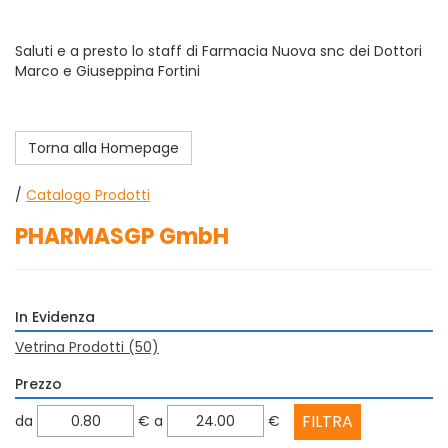
Saluti e a presto lo staff di Farmacia Nuova snc dei Dottori
Marco e Giuseppina Fortini
Torna alla Homepage
/
Catalogo Prodotti
PHARMASGP GmbH
In Evidenza
Vetrina Prodotti
(50)
Prezzo
filtra
filtra
da
€
a
€
da
a