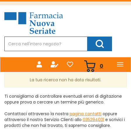
Passa
al
Farmacia
contenuto
Nuova
principale
Cerca
Prodotto
Cerca Prodotto
prodotti
0
inseriti
La tua ricerca non ha dato risultati.
Ti consigliamo di controllare eventuali errori di digitazione
oppure prova a cercare un termine più generico.
Contattaci attraverso la nostra
pagina contatti
oppure
attraverso il nostro Servizio Clienti allo
035294031
e scrivici i
prodotti che non hai trovato, ti sapremo consigliare.