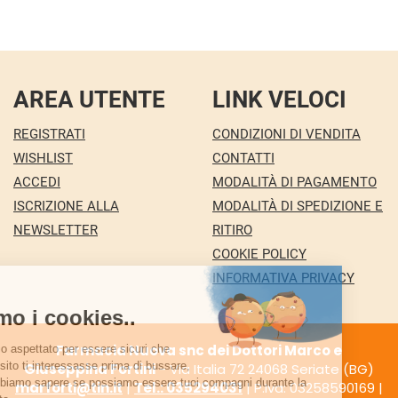
AREA UTENTE
LINK VELOCI
REGISTRATI
CONDIZIONI DI VENDITA
WISHLIST
CONTATTI
ACCEDI
MODALITÀ DI PAGAMENTO
ISCRIZIONE ALLA
MODALITÀ DI SPEDIZIONE E
NEWSLETTER
RITIRO
COOKIE POLICY
INFORMATIVA PRIVACY
Farmacia Nuova snc dei Dottori Marco e
Giuseppina Fortini
- Via Italia 72 24068 Seriate (BG)
marforti@tin.it
|
Tel.: 035294031
| P.Iva: 03258590169 |