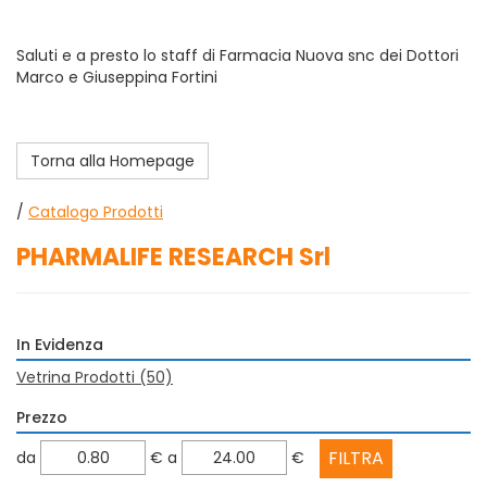
Saluti e a presto lo staff di Farmacia Nuova snc dei Dottori
Marco e Giuseppina Fortini
Torna alla Homepage
/
Catalogo Prodotti
PHARMALIFE RESEARCH Srl
In Evidenza
Vetrina Prodotti
(50)
Prezzo
filtra
filtra
da
€
a
€
da
a