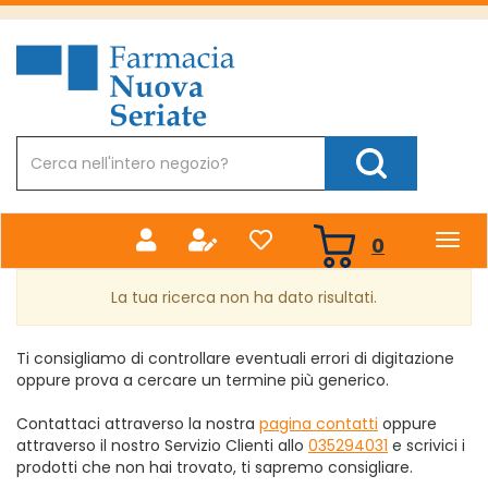
Passa
al
Farmacia
contenuto
Nuova
principale
Cerca
Prodotto
Cerca Prodotto
prodotti
0
inseriti
La tua ricerca non ha dato risultati.
Ti consigliamo di controllare eventuali errori di digitazione
oppure prova a cercare un termine più generico.
Contattaci attraverso la nostra
pagina contatti
oppure
attraverso il nostro Servizio Clienti allo
035294031
e scrivici i
prodotti che non hai trovato, ti sapremo consigliare.