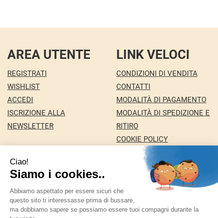
AREA UTENTE
LINK VELOCI
REGISTRATI
CONDIZIONI DI VENDITA
WISHLIST
CONTATTI
ACCEDI
MODALITÀ DI PAGAMENTO
ISCRIZIONE ALLA
MODALITÀ DI SPEDIZIONE E
NEWSLETTER
RITIRO
COOKIE POLICY
INFORMATIVA PRIVACY
Farmacia Nuova snc dei Dottori Marco e
Giuseppina Fortini
- Via Italia 72 24068 Seriate (BG)
marforti@tin.it
|
Tel.: 035294031
| P.Iva: 03258590169 |