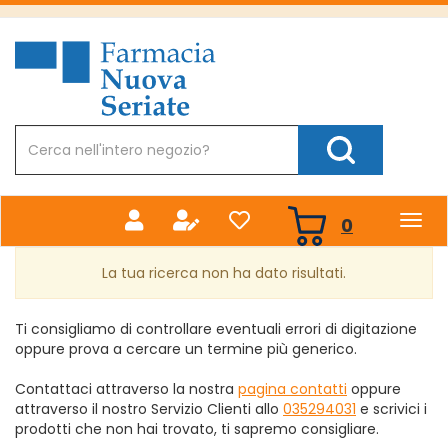
Passa
al
Farmacia
contenuto
Nuova
principale
Cerca
Prodotto
Cerca Prodotto
prodotti
0
inseriti
La tua ricerca non ha dato risultati.
Ti consigliamo di controllare eventuali errori di digitazione
oppure prova a cercare un termine più generico.
Contattaci attraverso la nostra
pagina contatti
oppure
attraverso il nostro Servizio Clienti allo
035294031
e scrivici i
prodotti che non hai trovato, ti sapremo consigliare.