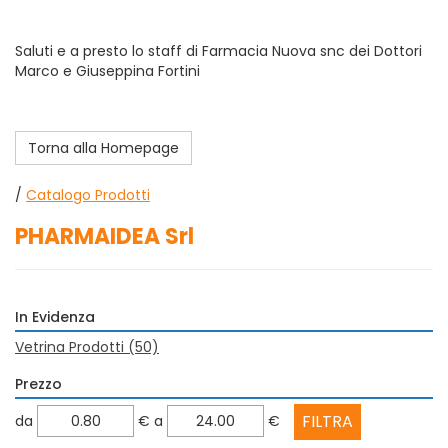
Saluti e a presto lo staff di Farmacia Nuova snc dei Dottori
Marco e Giuseppina Fortini
Torna alla Homepage
/
Catalogo Prodotti
PHARMAIDEA Srl
In Evidenza
Vetrina Prodotti
(50)
Prezzo
filtra
filtra
da
€
a
€
da
a