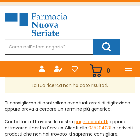
Passa
al
Farmacia
contenuto
Nuova
principale
Cerca
Prodotto
Cerca Prodotto
prodotti
0
inseriti
La tua ricerca non ha dato risultati.
Ti consigliamo di controllare eventuali errori di digitazione
oppure prova a cercare un termine più generico.
Contattaci attraverso la nostra
pagina contatti
oppure
attraverso il nostro Servizio Clienti allo
035294031
e scrivici i
prodotti che non hai trovato, ti sapremo consigliare.