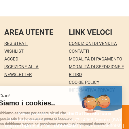
AREA UTENTE
LINK VELOCI
REGISTRATI
CONDIZIONI DI VENDITA
WISHLIST
CONTATTI
ACCEDI
MODALITÀ DI PAGAMENTO
ISCRIZIONE ALLA
MODALITÀ DI SPEDIZIONE E
NEWSLETTER
RITIRO
COOKIE POLICY
INFORMATIVA PRIVACY
Farmacia Nuova snc dei Dottori Marco e
Giuseppina Fortini
- Via Italia 72 24068 Seriate (BG)
marforti@tin.it
|
Tel.: 035294031
| P.Iva: 03258590169 |