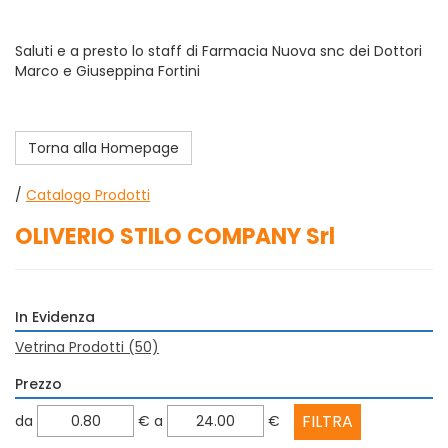
Saluti e a presto lo staff di Farmacia Nuova snc dei Dottori
Marco e Giuseppina Fortini
Torna alla Homepage
/
Catalogo Prodotti
OLIVERIO STILO COMPANY Srl
In Evidenza
Vetrina Prodotti
(50)
Prezzo
filtra
filtra
da
€
a
€
da
a