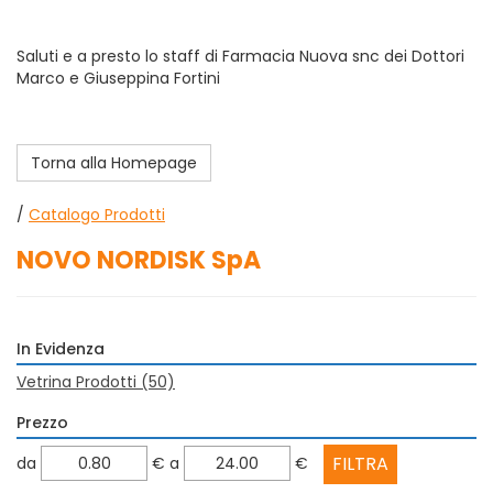
Saluti e a presto lo staff di Farmacia Nuova snc dei Dottori
Marco e Giuseppina Fortini
Torna alla Homepage
/
Catalogo Prodotti
NOVO NORDISK SpA
In Evidenza
Vetrina Prodotti
(50)
Prezzo
filtra
filtra
da
€
a
€
da
a