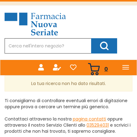
Passa
al
Farmacia
contenuto
Nuova
principale
Cerca
Prodotto
Cerca Prodotto
prodotti
0
inseriti
La tua ricerca non ha dato risultati.
Ti consigliamo di controllare eventuali errori di digitazione
oppure prova a cercare un termine più generico.
Contattaci attraverso la nostra
pagina contatti
oppure
attraverso il nostro Servizio Clienti allo
035294031
e scrivici i
prodotti che non hai trovato, ti sapremo consigliare.