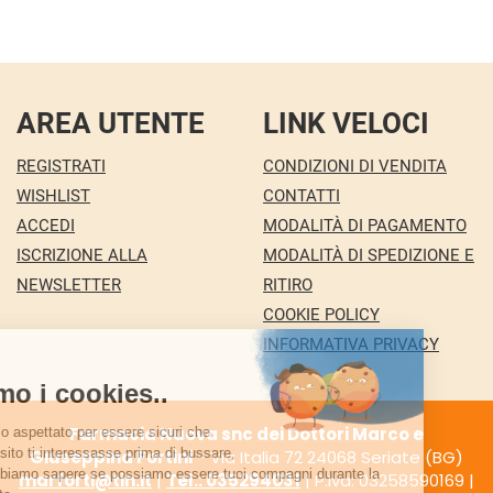
AREA UTENTE
LINK VELOCI
REGISTRATI
CONDIZIONI DI VENDITA
WISHLIST
CONTATTI
ACCEDI
MODALITÀ DI PAGAMENTO
ISCRIZIONE ALLA
MODALITÀ DI SPEDIZIONE E
NEWSLETTER
RITIRO
COOKIE POLICY
INFORMATIVA PRIVACY
Farmacia Nuova snc dei Dottori Marco e
Giuseppina Fortini
- Via Italia 72 24068 Seriate (BG)
marforti@tin.it
|
Tel.: 035294031
| P.Iva: 03258590169 |