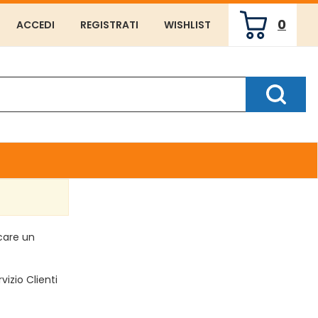
0
ACCEDI
REGISTRATI
WISHLIST
ARTICOLI
INSERITI
Cerca P
rcare un
vizio Clienti