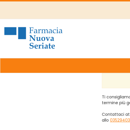
Passa
al
contenuto
principale
Farmacia
Nuova
Ti consigliamo
termine più g
Contattaci at
allo
03529403