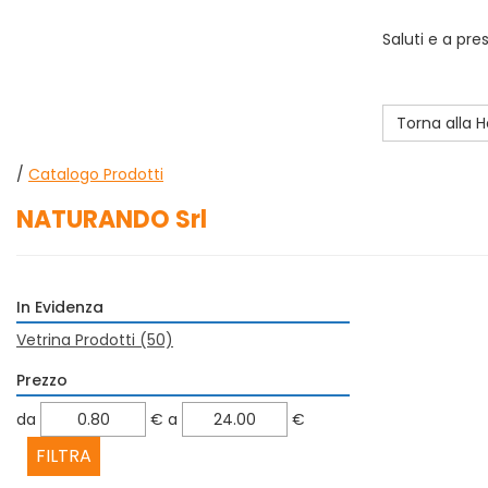
Saluti e a pre
Torna alla
/
Catalogo Prodotti
NATURANDO Srl
In Evidenza
Vetrina Prodotti
(50)
Prezzo
filtra
filtra
da
€
a
€
da
a