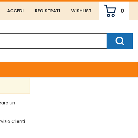
0
ACCEDI
REGISTRATI
WISHLIST
ARTICOLI
INSERITI
Cerca P
rcare un
vizio Clienti