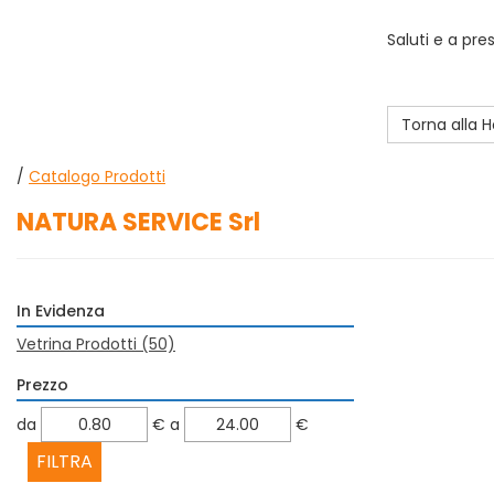
Saluti e a pre
Torna alla
/
Catalogo Prodotti
NATURA SERVICE Srl
In Evidenza
Vetrina Prodotti
(50)
Prezzo
filtra
filtra
da
€
a
€
da
a