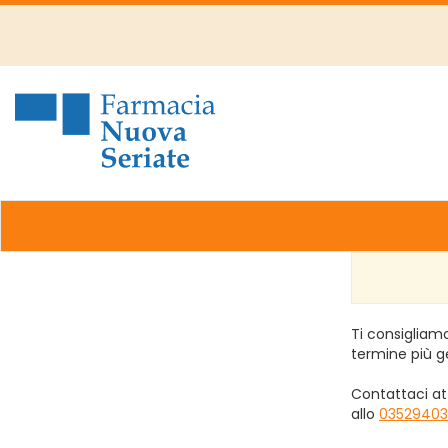
Passa
al
contenuto
principale
Farmacia
Nuova
Ti consigliamo
termine più g
Contattaci at
allo
03529403