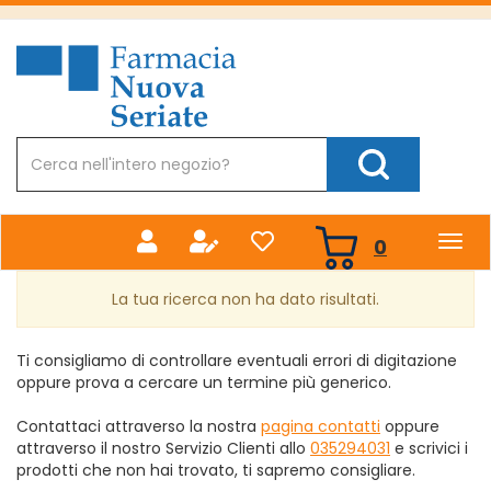
Passa
al
Farmacia
contenuto
Nuova
principale
Cerca
Prodotto
Cerca Prodotto
prodotti
0
inseriti
La tua ricerca non ha dato risultati.
Ti consigliamo di controllare eventuali errori di digitazione
oppure prova a cercare un termine più generico.
Contattaci attraverso la nostra
pagina contatti
oppure
attraverso il nostro Servizio Clienti allo
035294031
e scrivici i
prodotti che non hai trovato, ti sapremo consigliare.