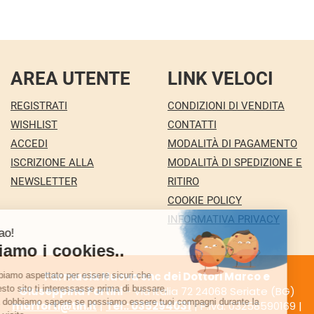
AREA UTENTE
LINK VELOCI
REGISTRATI
CONDIZIONI DI VENDITA
WISHLIST
CONTATTI
ACCEDI
MODALITÀ DI PAGAMENTO
ISCRIZIONE ALLA
MODALITÀ DI SPEDIZIONE E
NEWSLETTER
RITIRO
COOKIE POLICY
INFORMATIVA PRIVACY
Farmacia Nuova snc dei Dottori Marco e
Giuseppina Fortini
- Via Italia 72 24068 Seriate (BG)
marforti@tin.it
|
Tel.: 035294031
| P.Iva: 03258590169 |