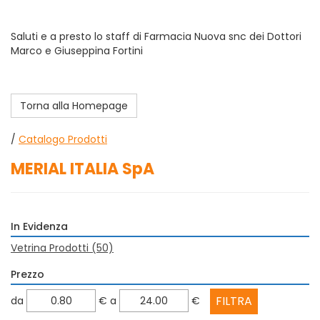
Saluti e a presto lo staff di Farmacia Nuova snc dei Dottori
Marco e Giuseppina Fortini
Torna alla Homepage
/
Catalogo Prodotti
MERIAL ITALIA SpA
In Evidenza
Vetrina Prodotti
(50)
Prezzo
filtra
filtra
da
€
a
€
da
a