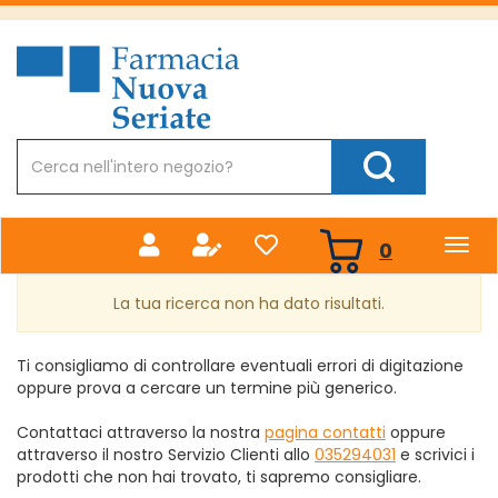
Passa
al
Farmacia
contenuto
Nuova
principale
Cerca
Prodotto
Cerca Prodotto
prodotti
0
inseriti
La tua ricerca non ha dato risultati.
Ti consigliamo di controllare eventuali errori di digitazione
oppure prova a cercare un termine più generico.
Contattaci attraverso la nostra
pagina contatti
oppure
attraverso il nostro Servizio Clienti allo
035294031
e scrivici i
prodotti che non hai trovato, ti sapremo consigliare.