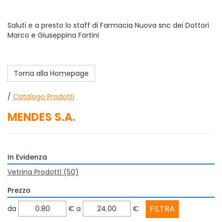
Saluti e a presto lo staff di Farmacia Nuova snc dei Dottori
Marco e Giuseppina Fortini
Torna alla Homepage
/
Catalogo Prodotti
MENDES S.A.
In Evidenza
Vetrina Prodotti
(50)
Prezzo
filtra
filtra
da
€
a
€
da
a