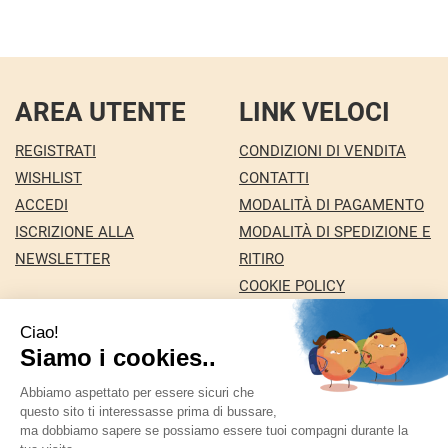
AREA UTENTE
LINK VELOCI
REGISTRATI
CONDIZIONI DI VENDITA
WISHLIST
CONTATTI
ACCEDI
MODALITÀ DI PAGAMENTO
ISCRIZIONE ALLA
MODALITÀ DI SPEDIZIONE E
NEWSLETTER
RITIRO
COOKIE POLICY
INFORMATIVA PRIVACY
Farmacia Nuova snc dei Dottori Marco e
Giuseppina Fortini
- Via Italia 72 24068 Seriate (BG)
marforti@tin.it
|
Tel.: 035294031
| P.Iva: 03258590169 |