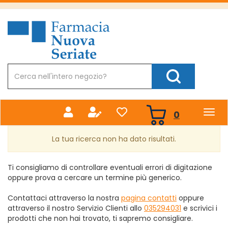
Passa
al
Farmacia
contenuto
Nuova
principale
Cerca
Prodotto
Cerca Prodotto
prodotti
0
inseriti
La tua ricerca non ha dato risultati.
Ti consigliamo di controllare eventuali errori di digitazione
oppure prova a cercare un termine più generico.
Contattaci attraverso la nostra
pagina contatti
oppure
attraverso il nostro Servizio Clienti allo
035294031
e scrivici i
prodotti che non hai trovato, ti sapremo consigliare.