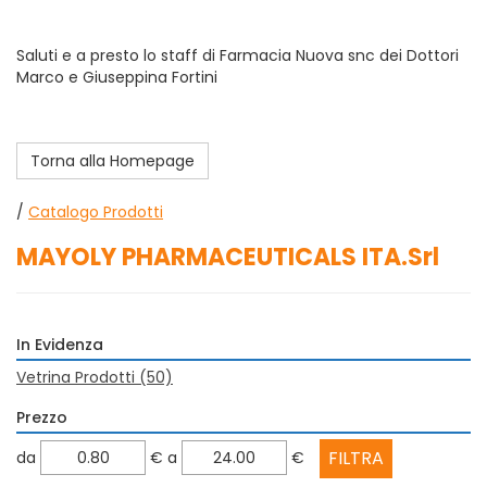
Saluti e a presto lo staff di Farmacia Nuova snc dei Dottori
Marco e Giuseppina Fortini
Torna alla Homepage
/
Catalogo Prodotti
MAYOLY PHARMACEUTICALS ITA.Srl
In Evidenza
Vetrina Prodotti
(50)
Prezzo
filtra
filtra
da
€
a
€
da
a