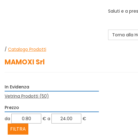
Saluti e a pre
Torna alla
/
Catalogo Prodotti
MAMOXI Srl
In Evidenza
Vetrina Prodotti
(50)
Prezzo
filtra
filtra
da
€
a
€
da
a