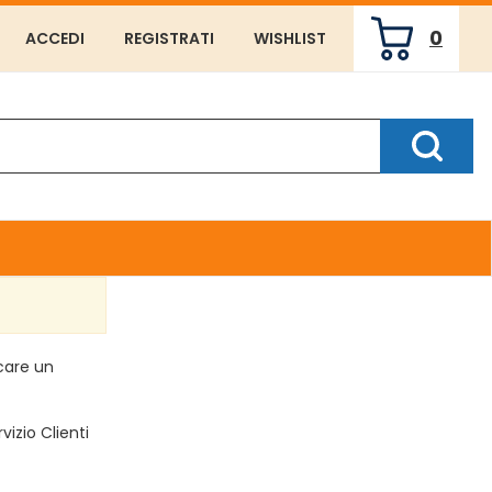
0
ACCEDI
REGISTRATI
WISHLIST
ARTICOLI
INSERITI
Cerca P
rcare un
vizio Clienti