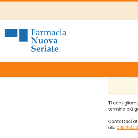
Passa
al
contenuto
principale
Farmacia
Nuova
Ti consigliamo
termine più g
Contattaci at
allo
03529403