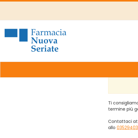
Passa
al
contenuto
principale
Farmacia
Nuova
Ti consigliamo
termine più g
Contattaci at
allo
03529403