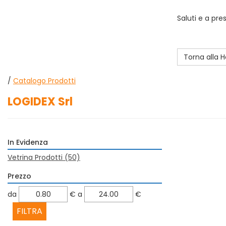
Saluti e a pre
Torna alla
/
Catalogo Prodotti
LOGIDEX Srl
In Evidenza
Vetrina Prodotti
(50)
Prezzo
filtra
filtra
da
€
a
€
da
a