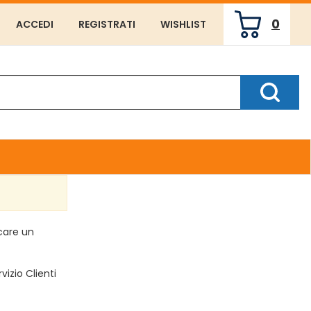
0
ACCEDI
REGISTRATI
WISHLIST
ARTICOLI
INSERITI
Cerca P
rcare un
vizio Clienti