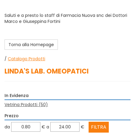
Saluti e a presto lo staff di Farmacia Nuova snc dei Dottori
Marco e Giuseppina Fortini
Torna alla Homepage
/
Catalogo Prodotti
LINDA'S LAB. OMEOPATICI
In Evidenza
Vetrina Prodotti
(50)
Prezzo
filtra
filtra
da
€
a
€
da
a