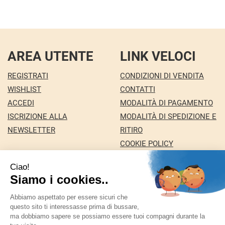
AREA UTENTE
LINK VELOCI
REGISTRATI
CONDIZIONI DI VENDITA
WISHLIST
CONTATTI
ACCEDI
MODALITÀ DI PAGAMENTO
ISCRIZIONE ALLA
MODALITÀ DI SPEDIZIONE E
NEWSLETTER
RITIRO
COOKIE POLICY
INFORMATIVA PRIVACY
Farmacia Nuova snc dei Dottori Marco e
Giuseppina Fortini
- Via Italia 72 24068 Seriate (BG)
marforti@tin.it
|
Tel.: 035294031
| P.Iva: 03258590169 |