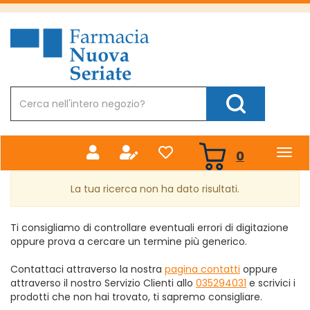
Passa
al
Farmacia
contenuto
Nuova
principale
Cerca
Prodotto
Cerca Prodotto
prodotti
0
inseriti
La tua ricerca non ha dato risultati.
Ti consigliamo di controllare eventuali errori di digitazione
oppure prova a cercare un termine più generico.
Contattaci attraverso la nostra
pagina contatti
oppure
attraverso il nostro Servizio Clienti allo
035294031
e scrivici i
prodotti che non hai trovato, ti sapremo consigliare.