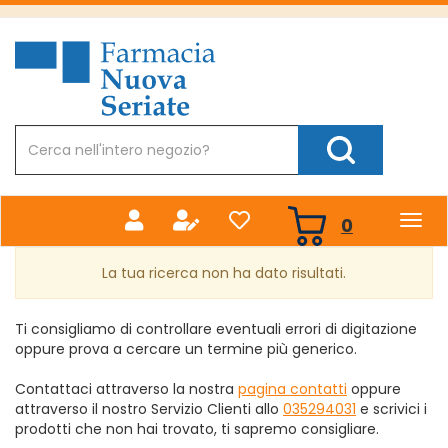
Passa
al
Farmacia
contenuto
Nuova
principale
Cerca
Prodotto
Cerca Prodotto
prodotti
0
inseriti
La tua ricerca non ha dato risultati.
Ti consigliamo di controllare eventuali errori di digitazione
oppure prova a cercare un termine più generico.
Contattaci attraverso la nostra
pagina contatti
oppure
attraverso il nostro Servizio Clienti allo
035294031
e scrivici i
prodotti che non hai trovato, ti sapremo consigliare.