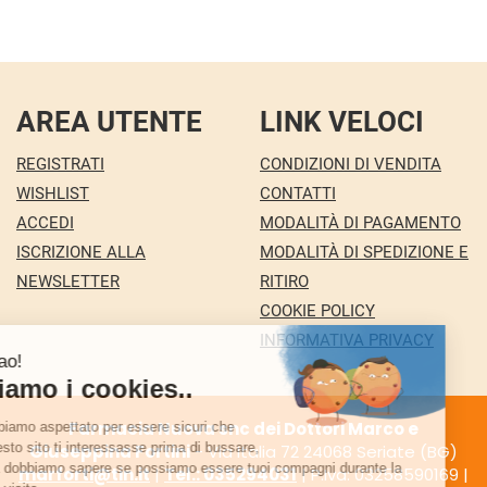
AREA UTENTE
LINK VELOCI
REGISTRATI
CONDIZIONI DI VENDITA
WISHLIST
CONTATTI
ACCEDI
MODALITÀ DI PAGAMENTO
ISCRIZIONE ALLA
MODALITÀ DI SPEDIZIONE E
NEWSLETTER
RITIRO
COOKIE POLICY
INFORMATIVA PRIVACY
Farmacia Nuova snc dei Dottori Marco e
Giuseppina Fortini
- Via Italia 72 24068 Seriate (BG)
marforti@tin.it
|
Tel.: 035294031
| P.Iva: 03258590169 |