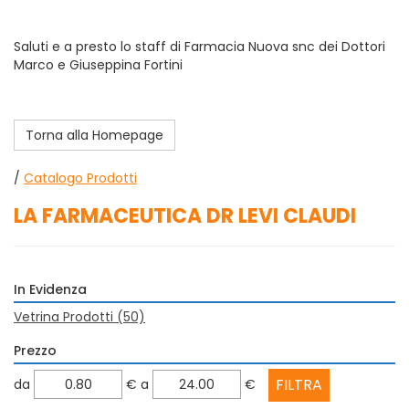
Saluti e a presto lo staff di Farmacia Nuova snc dei Dottori
Marco e Giuseppina Fortini
Torna alla Homepage
/
Catalogo Prodotti
LA FARMACEUTICA DR LEVI CLAUDI
In Evidenza
Vetrina Prodotti
(50)
Prezzo
filtra
filtra
da
€
a
€
da
a