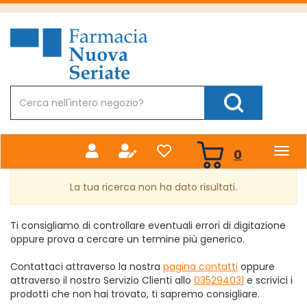
Passa
al
Farmacia
contenuto
Nuova
principale
Cerca
Prodotto
Cerca Prodotto
prodotti
0
inseriti
La tua ricerca non ha dato risultati.
Ti consigliamo di controllare eventuali errori di digitazione
oppure prova a cercare un termine più generico.
Contattaci attraverso la nostra
pagina contatti
oppure
attraverso il nostro Servizio Clienti allo
035294031
e scrivici i
prodotti che non hai trovato, ti sapremo consigliare.