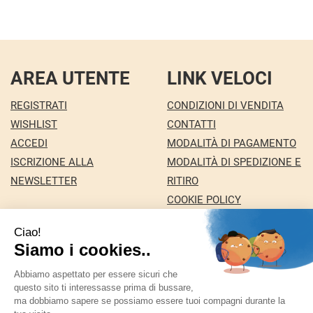
AREA UTENTE
LINK VELOCI
REGISTRATI
CONDIZIONI DI VENDITA
WISHLIST
CONTATTI
ACCEDI
MODALITÀ DI PAGAMENTO
ISCRIZIONE ALLA
MODALITÀ DI SPEDIZIONE E
NEWSLETTER
RITIRO
COOKIE POLICY
INFORMATIVA PRIVACY
Farmacia Nuova snc dei Dottori Marco e
Giuseppina Fortini
- Via Italia 72 24068 Seriate (BG)
marforti@tin.it
|
Tel.: 035294031
| P.Iva: 03258590169 |