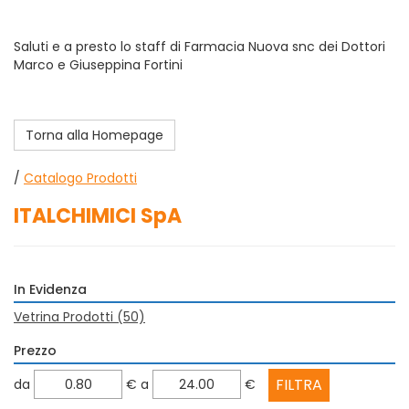
Saluti e a presto lo staff di Farmacia Nuova snc dei Dottori
Marco e Giuseppina Fortini
Torna alla Homepage
/
Catalogo Prodotti
ITALCHIMICI SpA
In Evidenza
Vetrina Prodotti
(50)
Prezzo
filtra
filtra
da
€
a
€
da
a