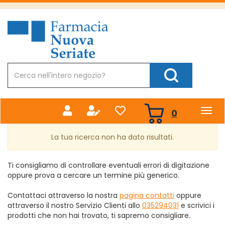
Passa
al
Farmacia
contenuto
Nuova
principale
Cerca
Prodotto
Cerca Prodotto
prodotti
0
inseriti
La tua ricerca non ha dato risultati.
Ti consigliamo di controllare eventuali errori di digitazione
oppure prova a cercare un termine più generico.
Contattaci attraverso la nostra
pagina contatti
oppure
attraverso il nostro Servizio Clienti allo
035294031
e scrivici i
prodotti che non hai trovato, ti sapremo consigliare.