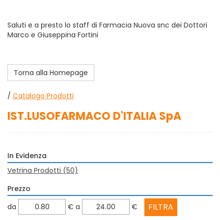
Saluti e a presto lo staff di Farmacia Nuova snc dei Dottori
Marco e Giuseppina Fortini
Torna alla Homepage
/
Catalogo Prodotti
IST.LUSOFARMACO D'ITALIA SpA
In Evidenza
Vetrina Prodotti
(50)
Prezzo
filtra
filtra
da
€
a
€
da
a