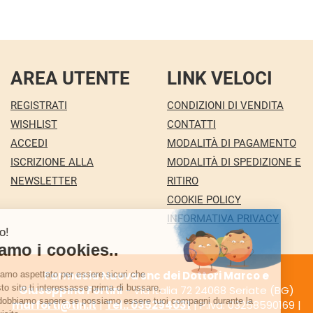
AREA UTENTE
LINK VELOCI
REGISTRATI
CONDIZIONI DI VENDITA
WISHLIST
CONTATTI
ACCEDI
MODALITÀ DI PAGAMENTO
ISCRIZIONE ALLA
MODALITÀ DI SPEDIZIONE E
NEWSLETTER
RITIRO
COOKIE POLICY
INFORMATIVA PRIVACY
Farmacia Nuova snc dei Dottori Marco e
Giuseppina Fortini
- Via Italia 72 24068 Seriate (BG)
marforti@tin.it
|
Tel.: 035294031
| P.Iva: 03258590169 |