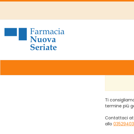
Passa
al
contenuto
principale
Farmacia
Nuova
Ti consigliamo
termine più g
Contattaci at
allo
03529403