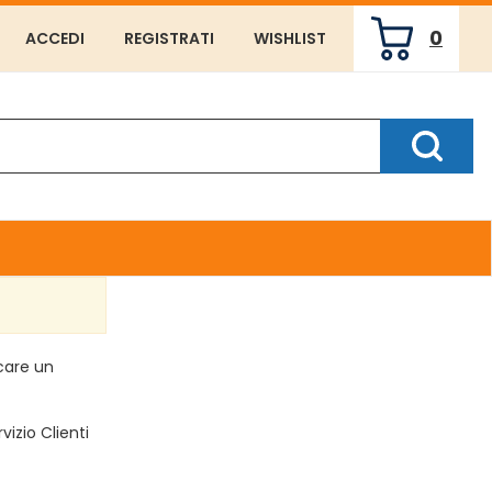
0
ACCEDI
REGISTRATI
WISHLIST
ARTICOLI
INSERITI
Cerca P
rcare un
vizio Clienti