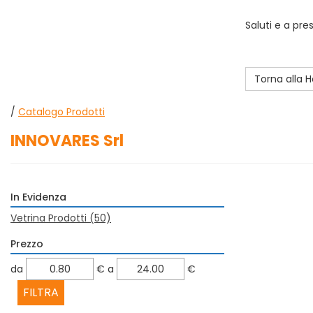
Saluti e a pre
Torna alla
/
Catalogo Prodotti
INNOVARES Srl
In Evidenza
Vetrina Prodotti
(50)
Prezzo
filtra
filtra
da
€
a
€
da
a