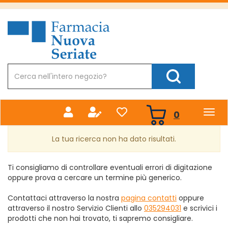
Passa
al
Farmacia
contenuto
Nuova
principale
Cerca
Prodotto
Cerca Prodotto
prodotti
0
inseriti
La tua ricerca non ha dato risultati.
Ti consigliamo di controllare eventuali errori di digitazione
oppure prova a cercare un termine più generico.
Contattaci attraverso la nostra
pagina contatti
oppure
attraverso il nostro Servizio Clienti allo
035294031
e scrivici i
prodotti che non hai trovato, ti sapremo consigliare.