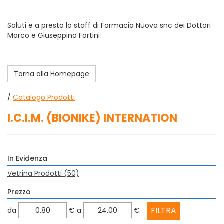
Saluti e a presto lo staff di Farmacia Nuova snc dei Dottori
Marco e Giuseppina Fortini
Torna alla Homepage
/
Catalogo Prodotti
I.C.I.M. (BIONIKE) INTERNATION
In Evidenza
Vetrina Prodotti
(50)
Prezzo
filtra
filtra
da
€
a
€
da
a