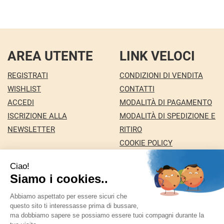
AREA UTENTE
LINK VELOCI
REGISTRATI
CONDIZIONI DI VENDITA
WISHLIST
CONTATTI
ACCEDI
MODALITÀ DI PAGAMENTO
ISCRIZIONE ALLA
MODALITÀ DI SPEDIZIONE E
NEWSLETTER
RITIRO
COOKIE POLICY
INFORMATIVA PRIVACY
Farmacia Nuova snc dei Dottori Marco e
Giuseppina Fortini
- Via Italia 72 24068 Seriate (BG)
marforti@tin.it
|
Tel.: 035294031
| P.Iva: 03258590169 |