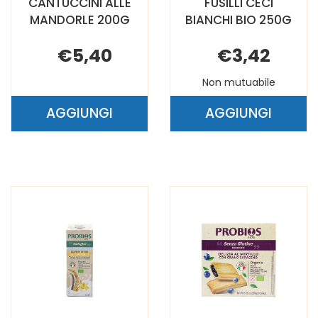
CANTUCCINI ALLE
FUSILLI CECI
MANDORLE 200G
BIANCHI BIO 250G
€5,40
€3,42
Non mutuabile
AGGIUNGI
AGGIUNGI
AGGIUNGI CANTUCCINI
AGGIUNGI FU
ALLE
CECI
MANDORLE
BIANCHI
200G AL
BIO
CARRELLO
250G AL
CARRELLO