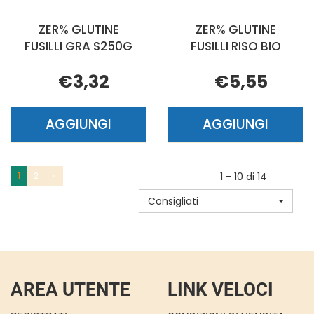
ZER% GLUTINE
ZER% GLUTINE
FUSILLI GRA S250G
FUSILLI RISO BIO
€3,32
€5,55
AGGIUNGI
AGGIUNGI
AGGIUNGI ZER%
AGGIUNGI 
GLUTINE
GLUTINE
FUSILLI
FUSILLI
1
2
»
1 - 10 di 14
GRA
RISO
Consigliati
S250G AL
BIO AL
CARRELLO
CARRELLO
AREA UTENTE
LINK VELOCI