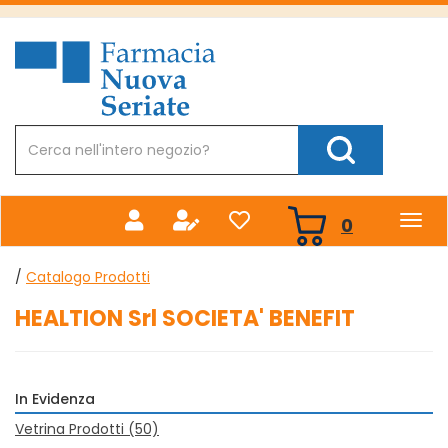
Passa
al
Farmacia
contenuto
Nuova
principale
Cerca
Prodotto
Cerca Prodotto
prodotti
0
inseriti
/
Catalogo Prodotti
HEALTION Srl SOCIETA' BENEFIT
In Evidenza
Vetrina Prodotti
(50)