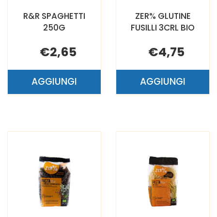
R&R SPAGHETTI
ZER% GLUTINE
250G
FUSILLI 3CRL BIO
€2,65
€4,75
AGGIUNGI
AGGIUNGI
AGGIUNGI R&R
AGGIUNGI 
SPAGHETTI
GLUTINE
250G AL
FUSILLI
CARRELLO
3CRL
BIO AL
CARRELLO