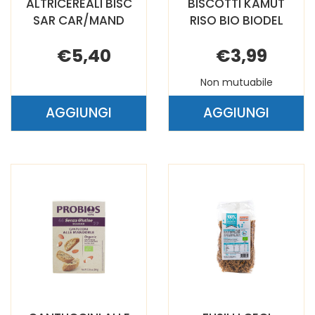
ALTRICEREALI BISC
BISCOTTI KAMUT
SAR CAR/MAND
RISO BIO BIODEL
€5,40
€3,99
Non mutuabile
AGGIUNGI
AGGIUNGI
AGGIUNGI ALTRICEREALI
AGGIUNGI B
BISC
KAMUT
SAR
RISO
CAR/MAND AL
BIO
CARRELLO
BIODEL AL
CARRELLO