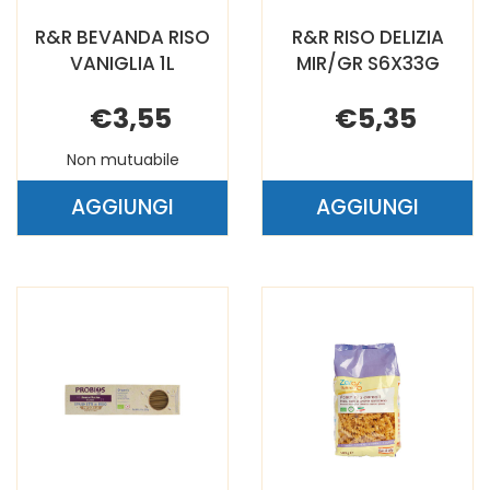
R&R BEVANDA RISO
R&R RISO DELIZIA
VANIGLIA 1L
MIR/GR S6X33G
€3,55
€5,35
Non mutuabile
AGGIUNGI
AGGIUNGI
AGGIUNGI R&R
AGGIUNGI 
BEVANDA
RISO
RISO
DELIZIA
VANIGLIA
MIR/GR
1L AL
S6X33G AL
CARRELLO
CARRELLO