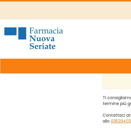
Passa
al
contenuto
principale
Farmacia
Nuova
Ti consigliamo
termine più g
Contattaci at
allo
03529403