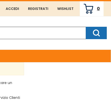
0
ACCEDI
REGISTRATI
WISHLIST
ARTICOLI
INSERITI
Cerca P
rcare un
vizio Clienti