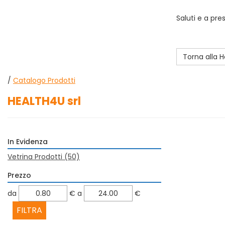
Saluti e a pre
Torna alla
/
Catalogo Prodotti
HEALTH4U srl
In Evidenza
Vetrina Prodotti
(50)
Prezzo
filtra
filtra
da
€
a
€
da
a