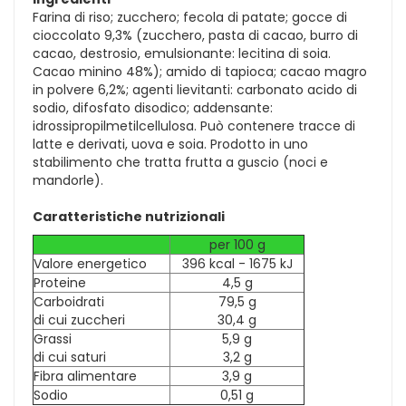
Farina di riso; zucchero; fecola di patate; gocce di
cioccolato 9,3% (zucchero, pasta di cacao, burro di
cacao, destrosio, emulsionante: lecitina di soia.
Cacao minino 48%); amido di tapioca; cacao magro
in polvere 6,2%; agenti lievitanti: carbonato acido di
sodio, difosfato disodico; addensante:
idrossipropilmetilcellulosa. Può contenere tracce di
latte e derivati, uova e soia. Prodotto in uno
stabilimento che tratta frutta a guscio (noci e
mandorle).
Caratteristiche nutrizionali
per 100 g
Valore energetico
396 kcal - 1675 kJ
Proteine
4,5 g
Carboidrati
79,5 g
di cui zuccheri
30,4 g
Grassi
5,9 g
di cui saturi
3,2 g
Fibra alimentare
3,9 g
Sodio
0,51 g