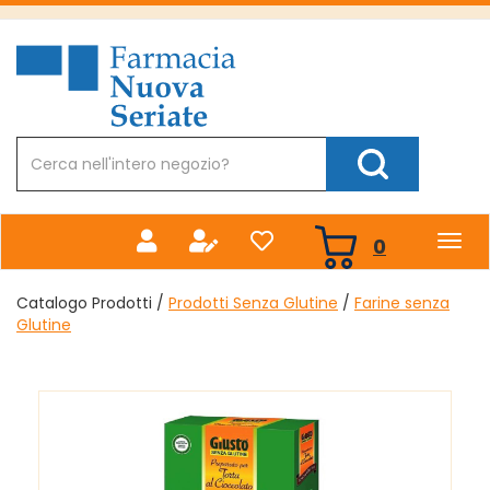
Passa
al
Farmacia
contenuto
Nuova
principale
Cerca
Prodotto
Cerca Prodotto
prodotti
0
inseriti
Catalogo Prodotti /
Prodotti Senza Glutine
/
Farine senza
Glutine