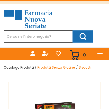
Passa
al
Farmacia
contenuto
Nuova
principale
Cerca
Prodotto
Cerca Prodotto
prodotti
0
inseriti
Catalogo Prodotti /
Prodotti Senza Glutine
/
Biscotti