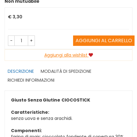
Non mutuabile
Prezzo
€ 3,30
AGGIUNGI AL CARRELLO
-
+
Aggiungi alla wishlist
DESCRIZIONE
MODALITÀ DI SPEDIZIONE
RICHIEDI INFORMAZIONI
Giusto Senza Glutine
CIOCOSTICK
Caratteristiche:
senza uova e senza arachidi.
Componenti:
farina di mais; cioccolato fondente di copertura 30%