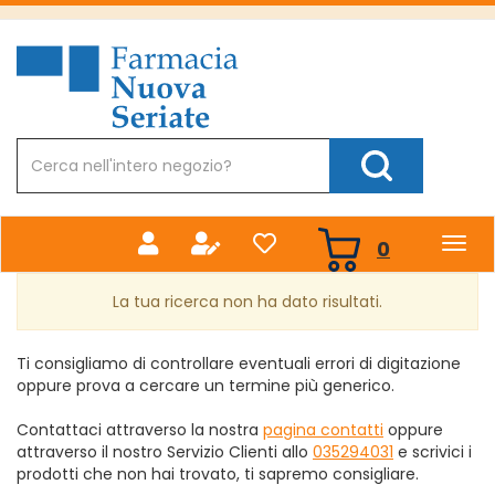
Passa
al
Farmacia
contenuto
Nuova
principale
Cerca
Prodotto
Cerca Prodotto
prodotti
0
inseriti
La tua ricerca non ha dato risultati.
Ti consigliamo di controllare eventuali errori di digitazione
oppure prova a cercare un termine più generico.
Contattaci attraverso la nostra
pagina contatti
oppure
attraverso il nostro Servizio Clienti allo
035294031
e scrivici i
prodotti che non hai trovato, ti sapremo consigliare.