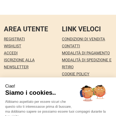
AREA UTENTE
LINK VELOCI
REGISTRATI
CONDIZIONI DI VENDITA
WISHLIST
CONTATTI
ACCEDI
MODALITÀ DI PAGAMENTO
ISCRIZIONE ALLA
MODALITÀ DI SPEDIZIONE E
NEWSLETTER
RITIRO
COOKIE POLICY
INFORMATIVA PRIVACY
Farmacia Nuova snc dei Dottori Marco e
Giuseppina Fortini
- Via Italia 72 24068 Seriate (BG)
marforti@tin.it
|
Tel.: 035294031
| P.Iva: 03258590169 |