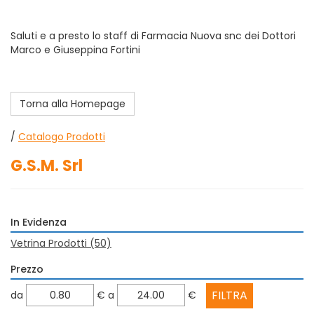
Saluti e a presto lo staff di Farmacia Nuova snc dei Dottori
Marco e Giuseppina Fortini
Torna alla Homepage
/
Catalogo Prodotti
G.S.M. Srl
In Evidenza
Vetrina Prodotti
(50)
Prezzo
filtra
filtra
da
€
a
€
da
a