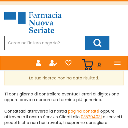
Passa
al
Farmacia
contenuto
Nuova
principale
Cerca
Prodotto
Cerca Prodotto
prodotti
0
inseriti
La tua ricerca non ha dato risultati.
Ti consigliamo di controllare eventuali errori di digitazione
oppure prova a cercare un termine più generico.
Contattaci attraverso la nostra
pagina contatti
oppure
attraverso il nostro Servizio Clienti allo
035294031
e scrivici i
prodotti che non hai trovato, ti sapremo consigliare.