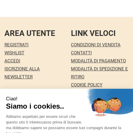
AREA UTENTE
LINK VELOCI
REGISTRATI
CONDIZIONI DI VENDITA
WISHLIST
CONTATTI
ACCEDI
MODALITÀ DI PAGAMENTO
ISCRIZIONE ALLA
MODALITÀ DI SPEDIZIONE E
NEWSLETTER
RITIRO
COOKIE POLICY
INFORMATIVA PRIVACY
Farmacia Nuova snc dei Dottori Marco e
Giuseppina Fortini
- Via Italia 72 24068 Seriate (BG)
marforti@tin.it
|
Tel.: 035294031
| P.Iva: 03258590169 |