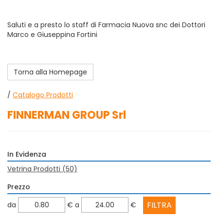
Saluti e a presto lo staff di Farmacia Nuova snc dei Dottori
Marco e Giuseppina Fortini
Torna alla Homepage
/
Catalogo Prodotti
FINNERMAN GROUP Srl
In Evidenza
Vetrina Prodotti
(50)
Prezzo
filtra
filtra
da
€
a
€
da
a