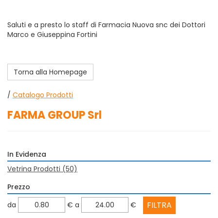
Saluti e a presto lo staff di Farmacia Nuova snc dei Dottori
Marco e Giuseppina Fortini
Torna alla Homepage
/
Catalogo Prodotti
FARMA GROUP Srl
In Evidenza
Vetrina Prodotti
(50)
Prezzo
filtra
filtra
da
€
a
€
da
a