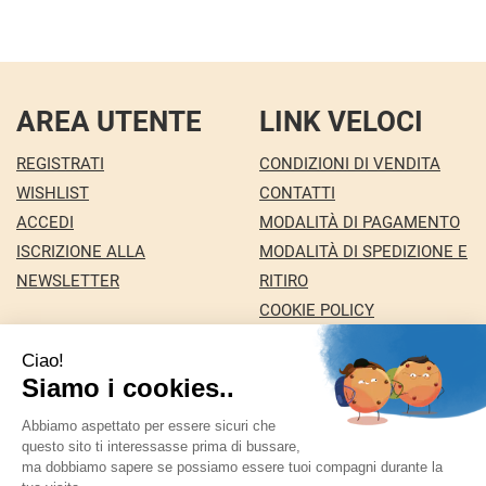
AREA UTENTE
LINK VELOCI
REGISTRATI
CONDIZIONI DI VENDITA
WISHLIST
CONTATTI
ACCEDI
MODALITÀ DI PAGAMENTO
ISCRIZIONE ALLA
MODALITÀ DI SPEDIZIONE E
NEWSLETTER
RITIRO
COOKIE POLICY
INFORMATIVA PRIVACY
Farmacia Nuova snc dei Dottori Marco e
Giuseppina Fortini
- Via Italia 72 24068 Seriate (BG)
marforti@tin.it
|
Tel.: 035294031
| P.Iva: 03258590169 |