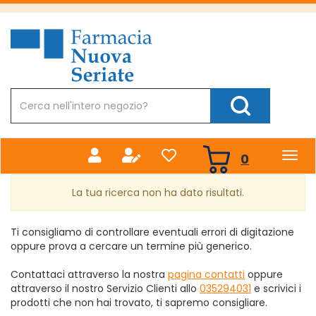
Passa
al
Farmacia
contenuto
Nuova
principale
Cerca
Prodotto
Cerca Prodotto
prodotti
0
inseriti
La tua ricerca non ha dato risultati.
Ti consigliamo di controllare eventuali errori di digitazione
oppure prova a cercare un termine più generico.
Contattaci attraverso la nostra
pagina contatti
oppure
attraverso il nostro Servizio Clienti allo
035294031
e scrivici i
prodotti che non hai trovato, ti sapremo consigliare.