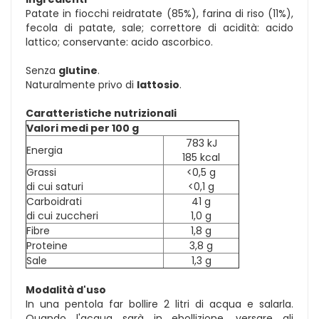
Patate in fiocchi reidratate (85%), farina di riso (11%),
fecola di patate, sale; correttore di acidità: acido
lattico; conservante: acido ascorbico.
Senza
glutine
.
Naturalmente privo di
lattosio
.
Caratteristiche nutrizionali
Valori medi per 100 g
783 kJ
Energia
185 kcal
Grassi
<0,5 g
di cui saturi
<0,1 g
Carboidrati
41 g
di cui zuccheri
1,0 g
Fibre
1,8 g
Proteine
3,8 g
Sale
1,3 g
Modalità d'uso
In una pentola far bollire 2 litri di acqua e salarla.
Quando l'acqua sarà in ebollizione, versare gli