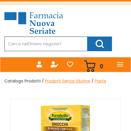
Passa
al
Farmacia
contenuto
Nuova
principale
Cerca
Prodotto
Cerca Prodotto
prodotti
0
inseriti
Catalogo Prodotti /
Prodotti Senza Glutine
/
Pasta