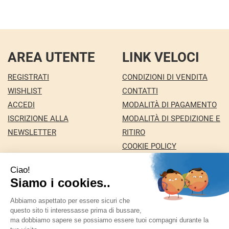
AREA UTENTE
LINK VELOCI
REGISTRATI
CONDIZIONI DI VENDITA
WISHLIST
CONTATTI
ACCEDI
MODALITÀ DI PAGAMENTO
ISCRIZIONE ALLA
MODALITÀ DI SPEDIZIONE E
NEWSLETTER
RITIRO
COOKIE POLICY
INFORMATIVA PRIVACY
Farmacia Nuova snc dei Dottori Marco e
Giuseppina Fortini
- Via Italia 72 24068 Seriate (BG)
marforti@tin.it
|
Tel.: 035294031
| P.Iva: 03258590169 |