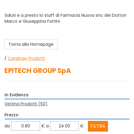
Saluti e a presto lo staff di Farmacia Nuova snc dei Dottori
Marco e Giuseppina Fortini
Torna alla Homepage
/
Catalogo Prodotti
EPITECH GROUP SpA
In Evidenza
Vetrina Prodotti
(50)
Prezzo
filtra
filtra
da
€
a
€
da
a