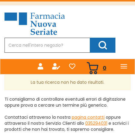
Passa
al
Farmacia
contenuto
Nuova
principale
Cerca
Prodotto
Cerca Prodotto
prodotti
0
inseriti
La tua ricerca non ha dato risultati.
Ti consigliamo di controllare eventuali errori di digitazione
oppure prova a cercare un termine più generico.
Contattaci attraverso la nostra
pagina contatti
oppure
attraverso il nostro Servizio Clienti allo
035294031
e scrivici i
prodotti che non hai trovato, ti sapremo consigliare.