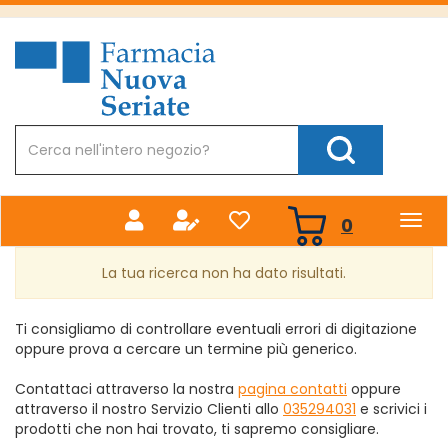
Passa
al
Farmacia
contenuto
Nuova
principale
Cerca
Prodotto
Cerca Prodotto
prodotti
0
inseriti
La tua ricerca non ha dato risultati.
Ti consigliamo di controllare eventuali errori di digitazione
oppure prova a cercare un termine più generico.
Contattaci attraverso la nostra
pagina contatti
oppure
attraverso il nostro Servizio Clienti allo
035294031
e scrivici i
prodotti che non hai trovato, ti sapremo consigliare.