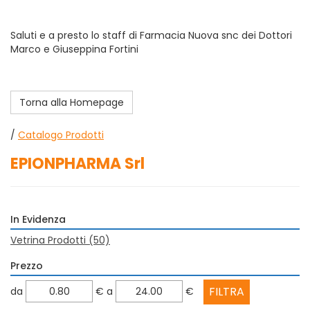
Saluti e a presto lo staff di Farmacia Nuova snc dei Dottori
Marco e Giuseppina Fortini
Torna alla Homepage
/
Catalogo Prodotti
EPIONPHARMA Srl
In Evidenza
Vetrina Prodotti
(50)
Prezzo
filtra
filtra
da
€
a
€
da
a