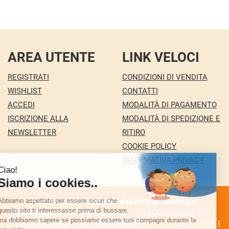
AREA UTENTE
LINK VELOCI
REGISTRATI
CONDIZIONI DI VENDITA
WISHLIST
CONTATTI
ACCEDI
MODALITÀ DI PAGAMENTO
ISCRIZIONE ALLA
MODALITÀ DI SPEDIZIONE E
NEWSLETTER
RITIRO
COOKIE POLICY
INFORMATIVA PRIVACY
Farmacia Nuova snc dei Dottori Marco e
Giuseppina Fortini
- Via Italia 72 24068 Seriate (BG)
marforti@tin.it
|
Tel.: 035294031
| P.Iva: 03258590169 |