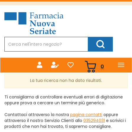
Passa
al
Farmacia
contenuto
Nuova
principale
Cerca
Prodotto
Cerca Prodotto
prodotti
0
inseriti
La tua ricerca non ha dato risultati.
Ti consigliamo di controllare eventuali errori di digitazione
oppure prova a cercare un termine più generico.
Contattaci attraverso la nostra
pagina contatti
oppure
attraverso il nostro Servizio Clienti allo
035294031
e scrivici i
prodotti che non hai trovato, ti sapremo consigliare.