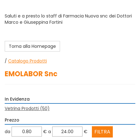
Saluti e a presto lo staff di Farmacia Nuova snc dei Dottori
Marco e Giuseppina Fortini
Torna alla Homepage
/
Catalogo Prodotti
EMOLABOR Snc
In Evidenza
Vetrina Prodotti
(50)
Prezzo
filtra
filtra
da
€
a
€
da
a