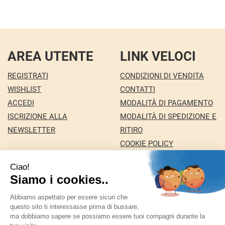
AREA UTENTE
LINK VELOCI
REGISTRATI
CONDIZIONI DI VENDITA
WISHLIST
CONTATTI
ACCEDI
MODALITÀ DI PAGAMENTO
ISCRIZIONE ALLA
MODALITÀ DI SPEDIZIONE E
NEWSLETTER
RITIRO
COOKIE POLICY
INFORMATIVA PRIVACY
Farmacia Nuova snc dei Dottori Marco e
Giuseppina Fortini
- Via Italia 72 24068 Seriate (BG)
marforti@tin.it
|
Tel.: 035294031
| P.Iva: 03258590169 |