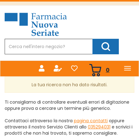
Passa
al
Farmacia
contenuto
Nuova
principale
Cerca
Prodotto
Cerca Prodotto
prodotti
0
inseriti
La tua ricerca non ha dato risultati.
Ti consigliamo di controllare eventuali errori di digitazione
oppure prova a cercare un termine più generico.
Contattaci attraverso la nostra
pagina contatti
oppure
attraverso il nostro Servizio Clienti allo
035294031
e scrivici i
prodotti che non hai trovato, ti sapremo consigliare.