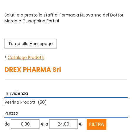
Saluti e a presto lo staff di Farmacia Nuova snc dei Dottori
Marco e Giuseppina Fortini
Torna alla Homepage
/
Catalogo Prodotti
DREX PHARMA Srl
In Evidenza
Vetrina Prodotti
(50)
Prezzo
filtra
filtra
da
€
a
€
da
a